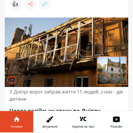
👍
У Дніпрі ворог забрав життя 11 людей, з них - дві
дитини
Через російську атаку по Дніпру
загинуло 11 людей. Тіла ще двох
місцевих жителів рятувальники
Головна
Актуально
Україна на часі
Youtube
дістали з-під завалів понівеченого 4-