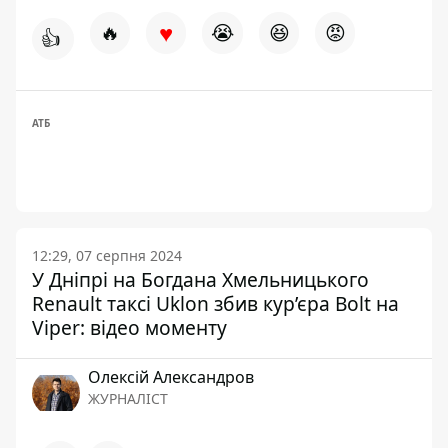
♥
🔥
😭
😆
😡
👍
АТБ
12:29, 07 серпня 2024
У Дніпрі на Богдана Хмельницького
Renault таксі Uklon збив кур’єра Bolt на
Viper: відео моменту
Олексій Александров
ЖУРНАЛІСТ