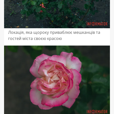
Локація, яка щороку приваблює мешканців та
гостей міста своєю красою