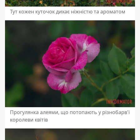
Тут кожен куточок дихає ніжністю та ароматом
Прогулянка алеями, що потопають у різнобарв'ї
королеви квітів