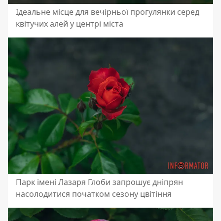
Ідеальне місце для вечірньої прогулянки серед
квітучих алей у центрі міста
Парк імені Лазаря Глоби запрошує дніпрян
насолодитися початком сезону цвітіння