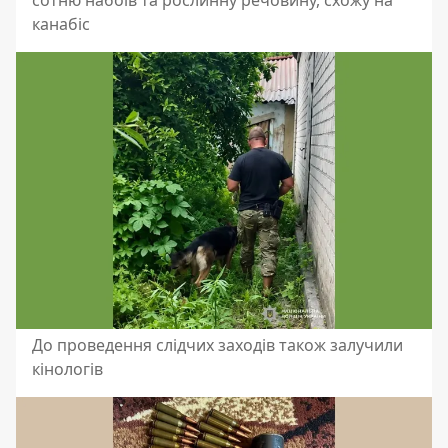
канабіс
До проведення слідчих заходів також залучили
кінологів