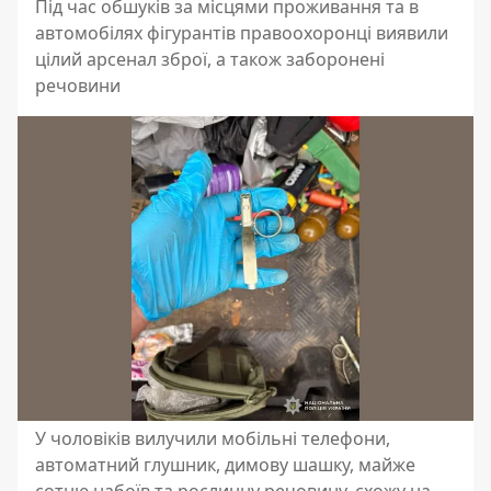
Під час обшуків за місцями проживання та в
автомобілях фігурантів правоохоронці виявили
цілий арсенал зброї, а також заборонені
речовини
У чоловіків вилучили мобільні телефони,
автоматний глушник, димову шашку, майже
сотню набоїв та рослинну речовину, схожу на