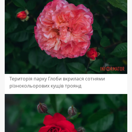
Територія парку Глоби вкрилася сотнями
різнокольорових кущів троянд