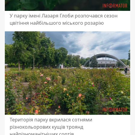
У парку імені Лазаря Глоби розпочався сезон
цвітіння найбільшого міського розарію
Територія парку вкрилася сотнями
різнокольорових кущів троянд
найрізноманітніших сортів