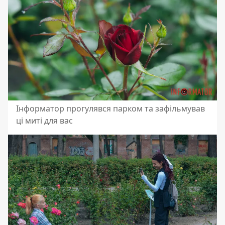
Інформатор прогулявся парком та зафільмував
ці миті для вас