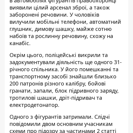
в автомобілях фігурантів правоохоронці
виявили цілий арсенал зброї, а також
заборонені речовини. У чоловіків
вилучили мобільні телефони, автоматний
глушник, димову шашку, майже сотню
набоїв та рослинну речовину, схожу на
канабіс.
Окрім цього, поліцейські викрили та
задокументували діяльність ще одного 31-
річного спільника. У його помешканні та
транспортному засобі знайшли близько
200 патронів різного калібру, бойові
гранати, запали, блок підривного заряду,
тротилові шашки, дріт-підривач та
електродетонатор.
Одного з фігурантів затримали. Слідчі
повідомили двом основним учасникам
схеми про підозру за частинами 2 статті