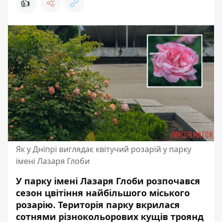
👍
Як у Дніпрі виглядає квітучий розарій у парку
імені Лазаря Глоби
У парку імені Лазаря Глоби розпочався
сезон цвітіння найбільшого міського
розарію. Територія парку вкрилася
сотнями різнокольорових кущів троянд