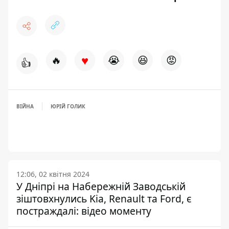
♥
🔥
😭
😆
😡
👍
ВІЙНА
ЮРІЙ ГОЛИК
12:06, 02 квітня 2024
У Дніпрі на Набережній Заводській
зіштовхнулись Kia, Renault та Ford, є
постраждалі: відео моменту