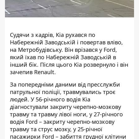
Судячи з кадрів, Kia рухався по
Набережній Заводській і повертав вліво,
на Метробудівську. Він врізався у Ford,
який їхав по Набережній Заводській в
інший бік. Після цього Kia розвернуло і він
зачепив Renault.
За попередніми даними від пресслужби
патрульної поліції, травмувались троє
людей. У 56-річного водія Kia
діагностували закриту черепно-мозкову
травму та травму лівої ноги, у 27-річного
водія Ford – закриту черепно-мозкову
травму та струс мозку, у 25-річної
пасажирки Ford – забиття грудної клітини