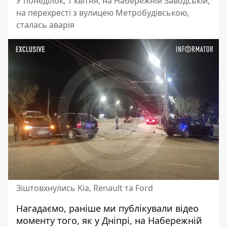
У понеділок, 1 квітня, на Набережній Заводській,
на перехресті з вулицею Метробудівською,
сталась аварія
Зіштовхнулись Kia, Renault та Ford
Нагадаємо, раніше ми публікували відео
моменту того, як
у
Дніпрі, на Набережній