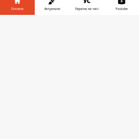
Головна
Актуально
Україна на часі
Youtube
Інформатор у
Завантажити
телефоні
👉
ЗАПРОПОНУВАТИ НОВИНУ
Дніпро
Область
Україна
Реклама
Пресрелізи
Про нас