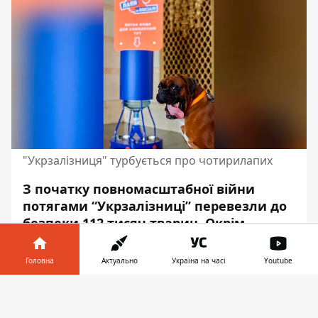
"Укрзалізниця" турбується про чотирилапих
З початку повномасштабної війни
потягами “Укрзалізниці” перевезли до
безпеки 112 тисяч тварин. Окрім
звичних для нас
собак та котів
були
серед них й екзотичні звірі. Це домашні
Головна
Актуально
Україна на часі
Youtube
лисиці, єноти, ігуани, удави та
Інформатор у
крокодили.
Завантажити
телефоні
👉