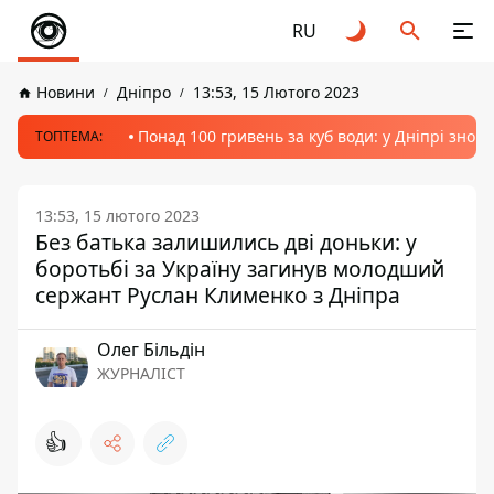
RU
Новини
Дніпро
13:53, 15 Лютого 2023
Понад 100 гривень за куб води: у Дніпрі знов
ТОПТЕМА:
13:53, 15 лютого 2023
Без батька залишились дві доньки: у
боротьбі за Україну загинув молодший
сержант Руслан Клименко з Дніпра
Олег Більдін
ЖУРНАЛІСТ
👍