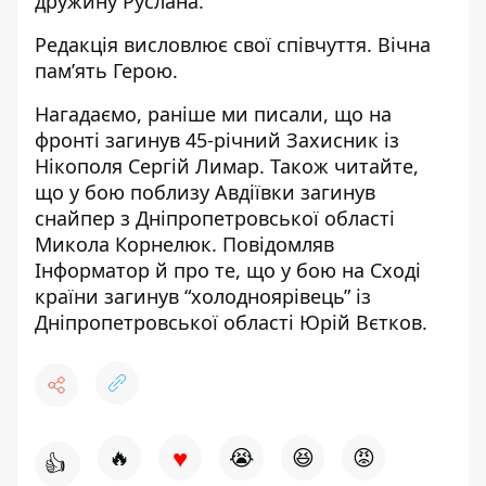
дружину Руслана.
Редакція висловлює свої співчуття. Вічна
пам’ять Герою.
Нагадаємо, раніше ми писали, що н
а
фронті загинув 45-річний
Захисник із
Нікополя Сергій Лимар
. Також читайте,
що
у бою поблизу Авдіївки загинув
снайпер з Дніпропетровської області
Микола Корнелюк
. Повідомляв
Інформатор й про те, що
у бою на Сході
країни загинув “холодноярівець” із
Дніпропетровської області Юрій Вєтков
.
♥
🔥
😭
😆
😡
👍