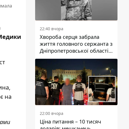
имала
а
22:40 вчора
 Медики
Хвороба серця забрала
життя головного сержанта з
Дніпропетровської області
Юрія Свистуна
ст
ина,
є на
22:00 вчора
Ціна питання – 10 тисяч
нами
доларів: мешканець