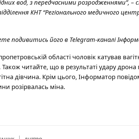
ідних вод, з передчасними розродженнями”, – 
відділення КНТ “Регіонального медичного цент
жете подивитись його в
Telegram-каналі Інфор
пропетровській області чоловік катував вагіт
. Також читайте, що
в результаті удару дрона 
гітна дівчина
. Крім цього, Інформатор повідо
тини розірвалась міна
.