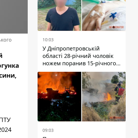
ького
10:03
У Дніпропетровській
й
області 28-річний чоловік
ножем поранив 15-річного
ргунка
хлопця
 сини,
 ПТУ
2024
09:03