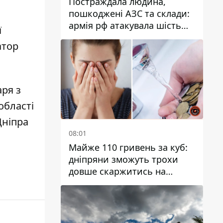
Постраждала людина,
пошкоджені АЗС та склади:
армія рф атакувала шість
ї
районів Дніпропетровської
атор
області
ря з
області
Дніпра
08:01
Майже 110 гривень за куб:
дніпряни зможуть трохи
довше скаржитись на
заплановані тарифи на воду
на 2027 рік