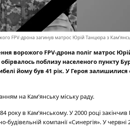
жого FPV-дрона загинув матрос Юрій Танцюра з Кам’янс
ження ворожого FPV-дрона поліг матрос Юрі
 обірвалось поблизу населеного пункту Бу
ибелі йому був 41 рік. У Героя залишилися
ланням на
Кам’янську міську раду
.
4 року в Камʼянському. У 2000 році закінчив
-будівельній компанії «Синергія». У червні 