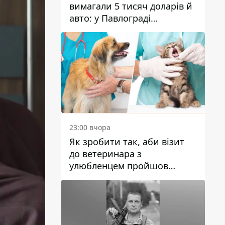
вимагали 5 тисяч доларів й
авто: у Павлограді
затримали двох чоловіків
23:00 вчора
Як зробити так, аби візит
до ветеринара з
улюбленцем пройшов
спокійно: прості поради