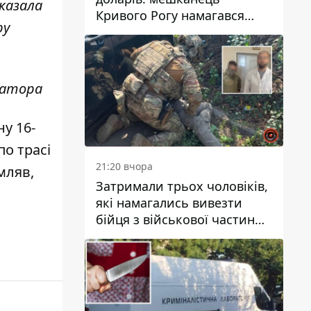
сказала
Кривого Рогу намагався
ру
переправити чоловіка до
Словаччини
матора
ну 16-
по трасі
21:20 вчора
мляв,
Затримали трьох чоловіків,
які намагались вивезти
бійця з військової частини
до Дніпра за 7 тисяч
доларів: серед них був лікар