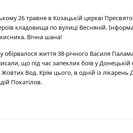
кому 26 травня в Козацькій церкві Пресвято
ероїв кладовища по вулиці Весняній. Інформ
хисника. Вічна шана!
 обірвалося життя 38-річного Василя Палама
писали, що
під час запеклих боїв у Донецькій 
з Жовтих Вод
. Крім цього,
в одній із лікарень 
дій Покатілов
.