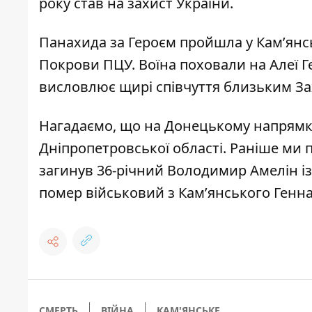
року став на захист України.
Панахида за Героєм пройшла у Кам’янсь
Покрови ПЦУ. Воїна поховали на Алеї Г
висловлює щирі співчуття близьким За
Нагадаємо, що
на Донецькому напрямку
Дніпропетровської області
. Раніше ми 
загинув 36-річний Володимир Амелін і
помер військовий з Кам’янського Генна
СМЕРТЬ
ВІЙНА
КАМ'ЯНСЬКЕ