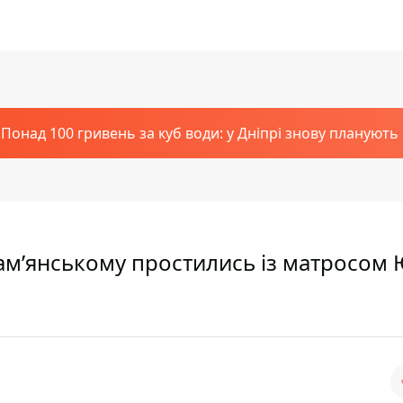
Понад 100 гривень за куб води: у Дніпрі знову планують
Кам’янському простились із матросом