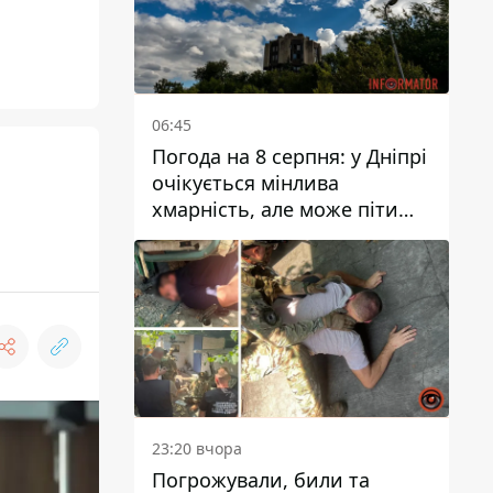
06:45
Погода на 8 серпня: у Дніпрі
очікується мінлива
хмарність, але може піти
дощ
23:20 вчора
Погрожували, били та