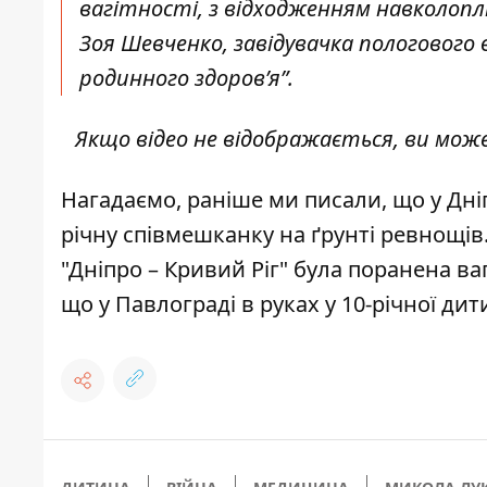
вагітності, з відходженням навколопл
Зоя Шевченко, завідувачка пологового 
родинного здоров’я”.
Якщо відео не відображається, ви мо
Нагадаємо, раніше ми писали, що
у Дні
річну співмешканку на ґрунті ревнощів
"Дніпро – Кривий Ріг" була поранена ва
що
у Павлограді в руках у 10-річної ди