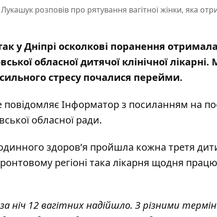
Лукашук розповів про рятування вагітної жінки, яка отр
атак у Дніпрі осколкові поранення отримал
овської обласної дитячої клінічної лікарні.
 сильного стресу почалися перейми.
е повідомляє Інформатор з посиланням на
по
ської обласної ради
.
одинного здоров’я пройшла кожна третя дит
ронтовому регіоні така лікарня щодня працю
 за ніч 12 вагітних надійшло. З різними термі