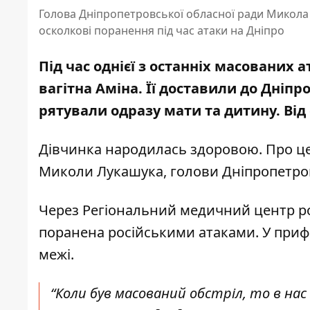
Голова Дніпропетровської обласної ради Микола 
осколкові поранення під час атаки на Дніпро
Під час однієї з останніх масованих 
вагітна Аміна. Її доставили до Дніпр
рятували одразу мати та дитину. Від
Дівчинка народилась здоровою. Про ц
Миколи Лукашука, голови Дніпропетров
Через Регіональний медичний центр р
поранена російськими атаками. У приф
межі.
“Коли був масований обстріл, то в нас