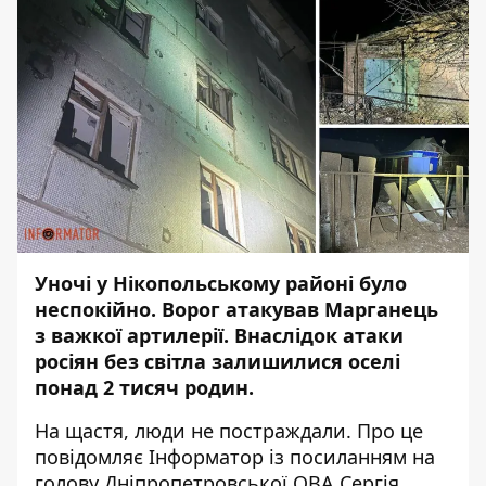
Уночі у Нікопольському районі було
неспокійно. Ворог атакував Марганець
з важкої артилерії. Внаслідок атаки
росіян без світла залишилися оселі
понад 2 тисяч родин.
На щастя, люди не постраждали. Про це
повідомляє Інформатор із
посиланням на
голову Дніпропетровської ОВА Сергія