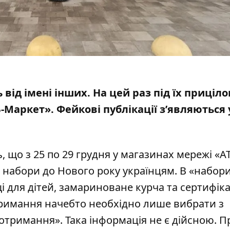
від імені інших. На цей раз під їх приціл
Б-Маркет»
. Фейкові публікації з’являються
 що з 25 по 29 грудня у магазинах мережі «А
 набори до Нового року українцям. В «набор
і для дітей, замариноване курча та сертифіка
отримання начебто необхідно лише вибрати з
а отримання». Така інформація не є дійсною. П