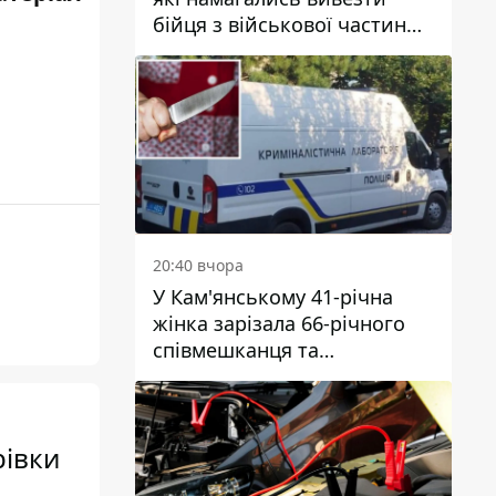
бійця з військової частини
до Дніпра за 7 тисяч
доларів: серед них був лікар
20:40 вчора
У Кам'янському 41-річна
жінка зарізала 66-річного
співмешканця та
намагалась обманути
поліцейських
рівки