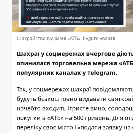
Шахрайство від імені «АТБ»: будьте уважні
Шахраї у соцмережах вчергове діють 
опинилася торговельна мережа «АТ
популярних каналах у Telegram.
Так, у соцмережах шахраї повідомляють,
будуть безкоштовно видавати святкові
начебто входить ігристе вино, солодощ
покупки в «АТБ» на 500 гривень. Для 
переліку своє місто і «подати заявку н