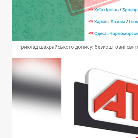
Приклад шахрайського допису: безкоштовні свят