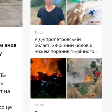
10:03
У Дніпропетровській
ом знов
області 28-річний чоловік
ножем поранив 15-річного
у
хлопця
ТБ»
и»
т на
09:03
ро це