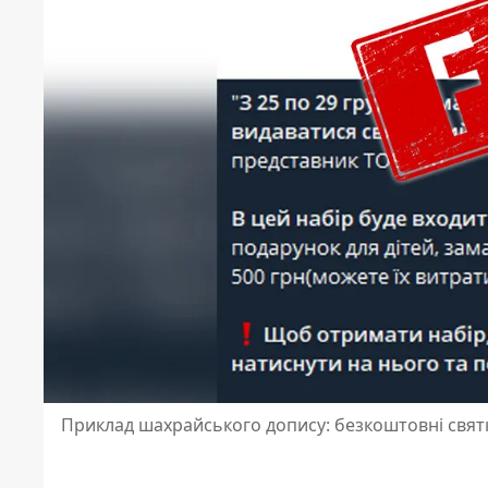
Приклад шахрайського допису: безкоштовні свят