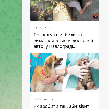
23:20 вчора
Погрожували, били та
вимагали 5 тисяч доларів й
авто: у Павлограді
затримали двох чоловіків
23:00 вчора
Як зробити так, аби візит