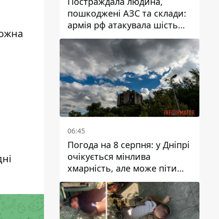
Постраждала людина,
пошкоджені АЗС та склади:
армія рф атакувала шість
можна
районів Дніпропетровської
області
06:45
Погода на 8 серпня: у Дніпрі
очікується мінлива
дні
хмарність, але може піти
дощ