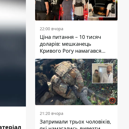
22:00 вчора
Ціна питання – 10 тисяч
доларів: мешканець
Кривого Рогу намагався
переправити чоловіка до
Словаччини
21:20 вчора
Затримали трьох чоловіків,
атеріал
які намагались вивезти