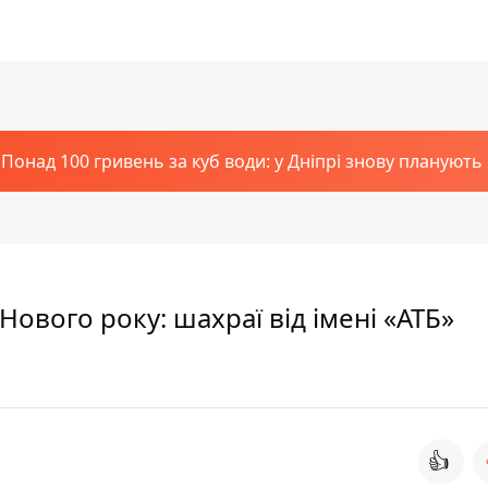
Понад 100 гривень за куб води: у Дніпрі знову планують
Нового року: шахраї від імені «АТБ»
👍