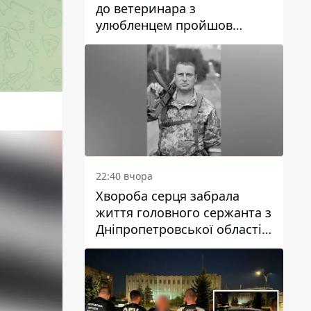
до ветеринара з
улюбленцем пройшов
спокійно: прості поради
22:40 вчора
Хвороба серця забрала
життя головного сержанта з
Дніпропетровської області
Юрія Свистуна