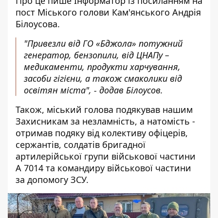
Про це пише Інформатор із посиланням на
пост Міського голови Кам'янського
Андрія
Білоусова
.
"Привезли від ГО «Бджола» потужний
генератор, бензопили, від ЦНАПу –
медикаменти, продукти харчування,
засоби гігієни, а також смаколики від
освітян міста", - додав Білоусов.
Також, міський голова подякував нашим
Захисникам за незламність, а натомість -
отримав подяку від колективу офіцерів,
сержантів, солдатів бригадної
артилерійської групи військової частини
А 7014 та командиру військової частини
за допомогу ЗСУ.