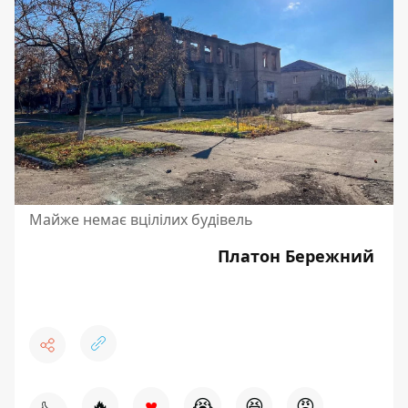
Майже немає вцілілих будівель
Платон Бережний
♥
🔥
😭
😆
😡