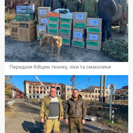
Передали бійцям техніку, ліки та смаколики