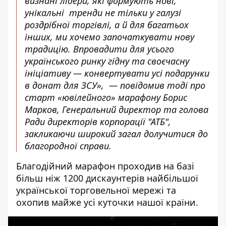
визнані лідери, які формують нові,
унікальні тренди не тільки у галузі
роздрібної торгівлі, а й для багатьох
інших, ми хочемо започаткувати нову
традицію. Впровадити для усього
українського ринку гідну та своєчасну
ініціативу — конвертувати усі подарунки
в донат для ЗСУ», — повідомив тоді про
старт «ювілейного» марафону Борис
Марков, Генеральний директор та голова
Ради директорів корпорації "АТБ",
закликаючи широкий загал долучитися до
благородної справи.
Благодійний марафон проходив на базі
більш ніж 1200 дискаунтерів найбільшої
української торговельної мережі та
охопив майже усі куточки нашої країни.