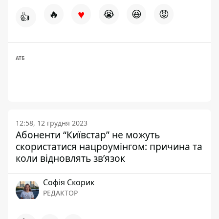
♥
🔥
😭
😆
😡
👍
АТБ
12:58, 12 грудня 2023
Абоненти “Київстар” не можуть
скористатися нацроумінгом: причина та
коли відновлять зв’язок
Софія Скорик
РЕДАКТОР