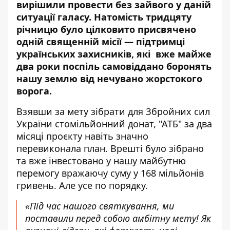
вирішили провести без зайвого у даній
ситуації галасу. Натомість тридцяту
річницю було цілковито присвячено
одній священній місії — підтримці
українських захисників, які вже майже
два роки поспіль самовіддано боронять
нашу землю від нечувано жорстокого
ворога.
Взявши за мету зібрати для Збройних сил
України стомільйонний донат, "АТБ" за два
місяці проєкту навіть значно
перевиконала план. Врешті було зібрано
та вже інвестовано у нашу майбутню
перемогу вражаючу суму у 168 мільйонів
гривень. Але усе по порядку.
«Під час нашого святкування, ми
поставили перед собою амбітну мету! Як