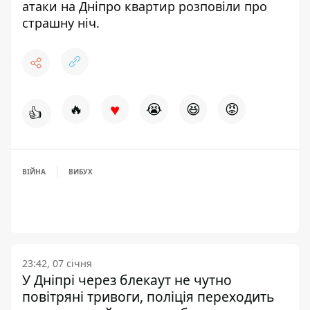
атаки на Дніпро квартир розповіли про
страшну ніч
.
♥
🔥
😭
😆
😡
👍
ВІЙНА
ВИБУХ
23:42, 07 січня
У Дніпрі через блекаут не чутно
повітряні тривоги, поліція переходить