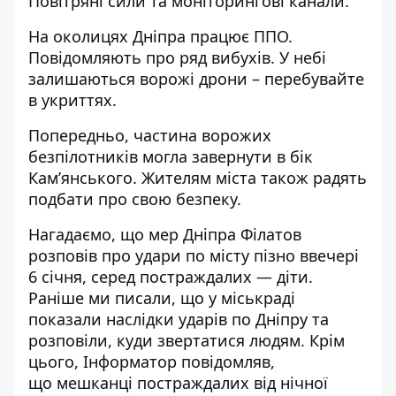
Повітряні сили
та моніторингові канали.
На околицях Дніпра працює ППО.
Повідомляють про ряд вибухів. У небі
залишаються ворожі дрони – перебувайте
в укриттях.
Попередньо, частина ворожих
безпілотників могла завернути в бік
Кам’янського. Жителям міста також радять
подбати про свою безпеку.
Нагадаємо, що
мер Дніпра Філатов
розповів про удари по місту пізно ввечері
6 січня, серед постраждалих — діти
.
Раніше ми писали, що
у міськраді
показали наслідки ударів по Дніпру та
розповіли, куди звертатися людям
. Крім
цього, Інформатор повідомляв,
що
мешканці постраждалих від нічної