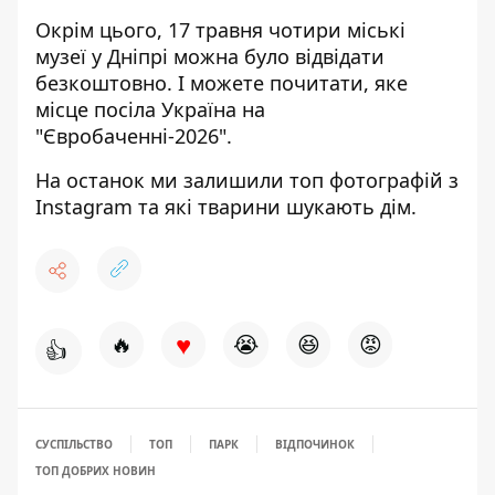
Окрім цього, 17
травня чотири
міські
музеї у Дніпрі можна було відвідати
безкоштовно
. І можете почитати,
яке
місце посіла Україна на
"Євробаченні-2026"
.
На останок ми залишили
топ фотографій з
Instagram
та
які тварини шукають дім
.
♥
🔥
😭
😆
😡
👍
СУСПІЛЬСТВО
ТОП
ПАРК
ВІДПОЧИНОК
ТОП ДОБРИХ НОВИН