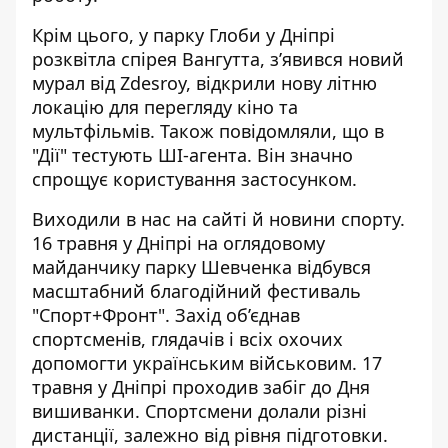
Крім цього, у парку Глоби
у Дніпрі
розквітла
спірея Вангутта
, з’явився
новий
мурал від Zdesroy
, відкрили
нову літню
локацію для перегляду кіно та
мультфільмів
. Т
акож повідомляли, що
в
"Дії" тестують ШІ-агента
. Він значно
спрощує користування застосунком.
Виходили в нас на сайті й новини спорту.
16 травня у Дніпрі на оглядовому
майданчику парку Шевченка відбувся
масштабний благодійний фестиваль
"Спорт+Фронт".
Захід об’єднав
спортсменів, глядачів
і всіх охочих
допомогти українським військовим. 17
травня
у Дніпрі проходив забіг до Дня
вишиванки
. Спортсмени долали різні
дистанції, залежно від рівня підготовки.