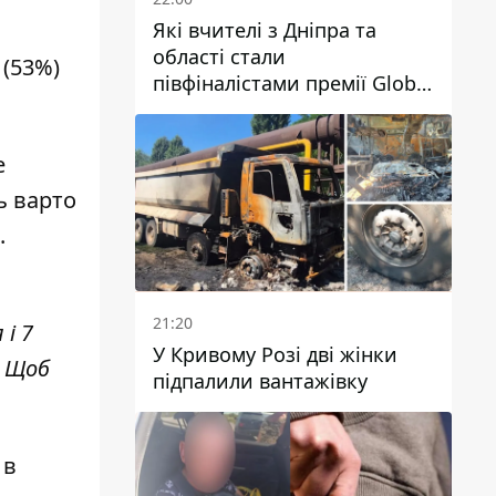
Які вчителі з Дніпра та
області стали
 (53%)
півфіналістами премії Global
Teacher Prize Ukraine 2026
е
ь варто
.
21:20
і 7
У Кривому Розі дві жінки
. Щоб
підпалили вантажівку
 в