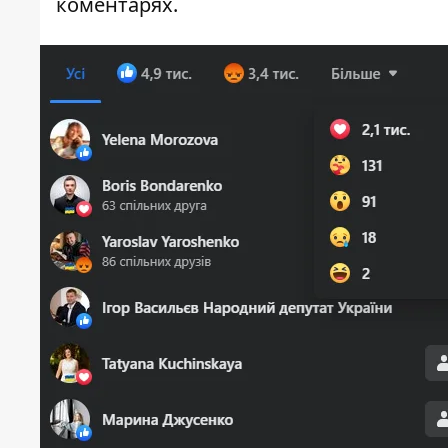
коментарях
.