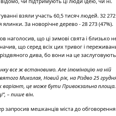
 відомо, чи підтримують ці люди ідею, чи ні.
уванні взяли участь 60,5 тисяч людей. 32 272
линки. За новорічне дерево - 28 273 (47%).
в наголосив, що ці зимові свята і близько н
значив, що серед всіх цих тривог і переживан
 різдвяного дива, бо вони на це заслуговують
нку все ж встановимо. Але ілюмінацію на ній
того Миколая, Новий рік, на Різдво 25 грудня 
Як варіант, це може бути Привокзальна площа
”, – пише він.
ер запросив мешканців міста до обговорення