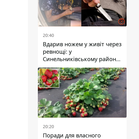
20:40
Вдарив ножем у живіт через
ревнощі: у
Синельниківському районі
затримали 49-річного
чоловіка за вбивство
20:20
Поради для власного