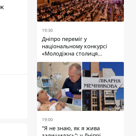
ож
19:30
Дніпро переміг у
національному конкурсі
«Молодіжна столиця
України – 2026»
19:00
"Я не знаю, як я жива
залишилась": у Дніпрі