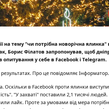
ії на тему "чи потрібна новорічна ялинка" 
Так, Борис Філатов
запропонував
, щоб дні
в опитування у себе в
Facebook
і
Telegram
.
 результатах. Про це повідомляє Інформатор.
а. Оскільки в Facebook проти ялинки виступи
ть". "У захваті" поставили 2,1 тисячі людей.
или лайк. Проте за умовами від мера потріб