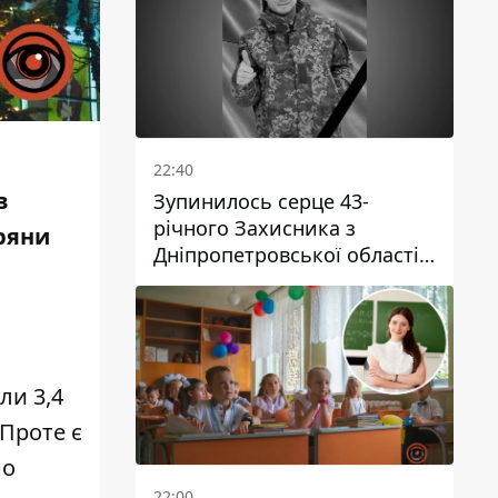
22:40
в
Зупинилось серце 43-
річного Захисника з
пряни
Дніпропетровської області
Євгена Зінченка
ли 3,4
 Проте є
но
22:00