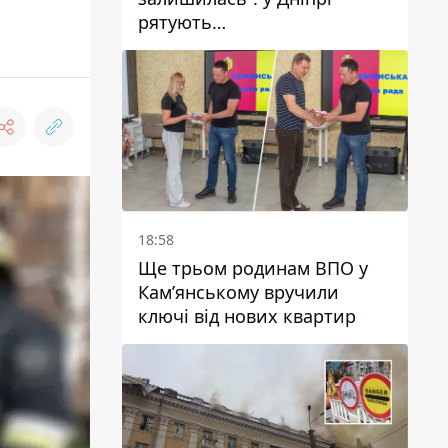
рятують
військовослужбовицю та
мати чотирьох дітей, яку
поранив КАБ
18:58
Ще трьом родинам ВПО у
Кам’янському вручили
ключі від нових квартир