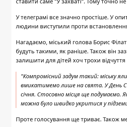
ставити саме "У захваті". Тому точно не
У телеграмі все значно простіше. У опит
людини виступили проти встановлення я
Нагадаємо, міський голова Борис Філато
будуть такими, як раніше. Також він за
залишити для дітей хоч трохи відчуття
"Компромісний задум такий: міську яли
вмикатимемо лише на свята. У День Свя
січня. Стосовно місця ще подумаємо. 
можна було швидко укритися у підземці
Проте голосування ще триває. Також м