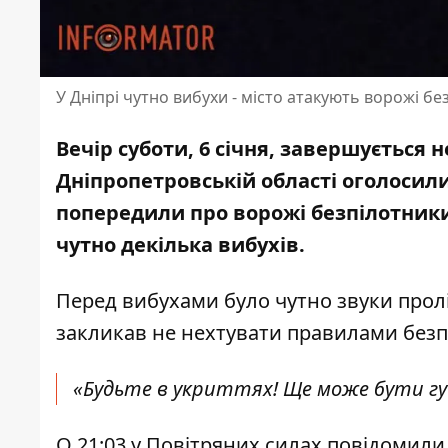
У Дніпрі чутно вибухи - місто атакують ворожі б
Вечір суботи, 6 січня, завершується 
Дніпропетровській області оголосили 
попередили про ворожі безпілотник
чутно декілька вибухів.
Перед вибухами було чутно звуки прол
закликав не нехтувати правилами безп
«Будьте в укриттях! Ще може бути гуч
О 21:03
у Повітряних силах повідомили