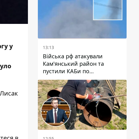
гу у
13:13
Війська рф атакували
Кам'янський район та
було
пустили КАБи по
Павлограду: постраждав
чоловік, в небо здіймається
 Лисак
стовп диму
теся в
12:55