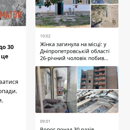
10:02
Жінка загинула на місці: у
до 30
Дніпропетровській області
 це
26-річний чоловік побив
трьох людей металевим
предметом
уватися
опади.
и
.
09:01
Ворог понад 30 разів