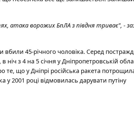
ях, атака ворожих БпЛА з півдня триває", - з
и вбили 45-річного чоловіка
. Серед постраж
 в ніч з 4 на 5 січня
у Дніпропетровській обла
ро те, що у Дніпрі
російська ракета потрощил
яка у 2001 році відмовилась дарувати путіну