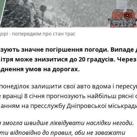
дорі - попередили про стан трас
гнозують значне погіршення погоди. Випаде 
ітря може знизитися до 20 градусів
. Через
днення умов на дорогах.
 понеділок залишити свої авто вдома і перес
 вранці 8 січня прогнозують найбільш рясні 
иланням на
пресслужбу Дніпровської міськрад
а змогла швидше ліквідувати наслідки негоди.
ти відповідно до правил, аби не заважати