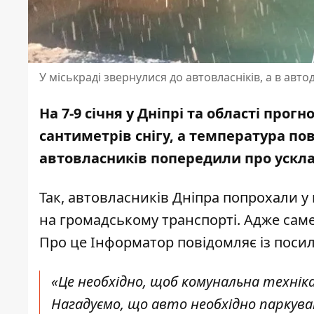
У міськраді звернулися до автовласніків, а в авто
На 7-9 січня у Дніпрі та області про
сантиметрів снігу, а
температура пов
автовласників попередили про ускла
Так, автовласників Дніпра попрохали у
на громадському транспорті. Адже саме
Про це Інформатор повідомляє із пос
«Це необхідно, щоб комунальна технік
Нагадуємо, що авто необхідно паркува