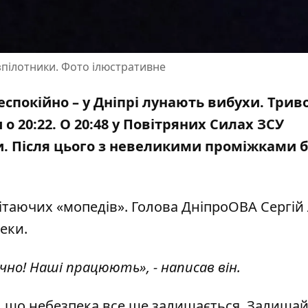
езпілотники. Фото ілюстративне
неспокійно – у Дніпрі лунають вибухи. Триво
о 20:22. О 20:48 у Повітряних Силах ЗСУ
и
. Після цього з невеликими проміжками 
ітаючих «мопедів». Голова ДніпроОВА Сергій
еки.
но! Наші працюють», - написав він.
, що небезпека все ще залишається. Залишай