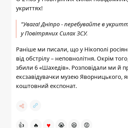
укриттях!
"Увага! Дніпро - перебувайте в укритт
у Повітряних Силах ЗСУ.
Раніше ми писали, що у Нікополі
росіян
від обстрілу – неповнолітня. Окрім того,
збили 6 «Шахедів»
. Розповідали ми й п
ексзавідувачки музею Яворницького
, 
коштовний експонат.
♥
👍
🔥
😭
😆
😡