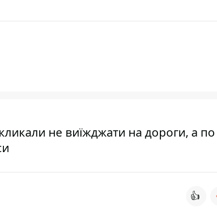
закликали не виїжджати на дороги, а по
си
👍