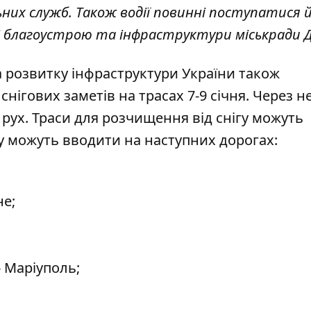
них служб. Також водії повинні поступатися 
і благоустрою та інфраструктури міськради Д
а розвитку інфраструктури України також
нігових заметів на трасах 7-9 січня. Через н
рух. Траси
для розчищення від снігу можуть
у можуть вводити на наступних дорогах:
не;
- Маріуполь;