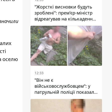
"Жорсткі висновки будуть
зроблені": прем'єр-міністр
відреагував на кількаденну
азначили
відсутність води у Марганці
далих
сті
а оселю
12:33
"Він не є
військовослужбовцем": у
патрульній поліції показали
відео конфлікту з чоловіком
без ноги на проспекті Поля
у Дніпрі