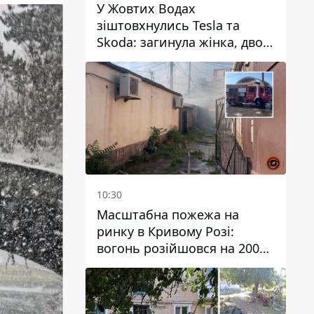
У Жовтих Водах
зіштовхнулись Tesla та
Skoda: загинула жінка, двоє
людей постраждали
10:30
Масштабна пожежа на
ринку в Кривому Розі:
вогонь розійшовся на 200
квадратних метрів