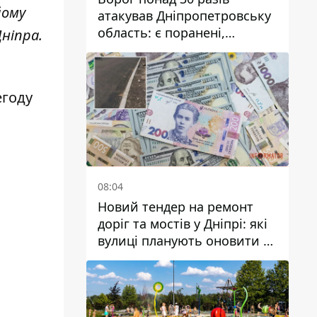
йому
атакував Дніпропетровську
область: є поранені,
ніпра.
пошкоджені ліцей, будинки
та підприємства
егоду
08:04
Новий тендер на ремонт
доріг та мостів у Дніпрі: які
вулиці планують оновити та
скільки десятків мільйонів
гривень на це хочуть
витратити