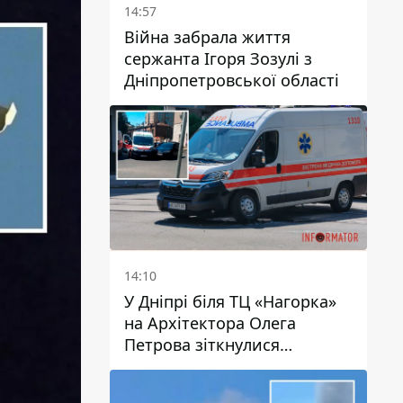
14:57
Війна забрала життя
сержанта Ігоря Зозулі з
Дніпропетровської області
14:10
У Дніпрі біля ТЦ «Нагорка»
на Архітектора Олега
Петрова зіткнулися
«швидка» та Toyota: трамваї
№5 затримуються