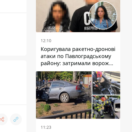
12:10
Коригувала ракетно-дронові
атаки по Павлоградському
району: затримали ворожу
агентку
11:23