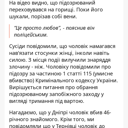
На відео видно, що підозрюваний
переховувався на горищі. Поки його
шукали, порізав собі вени.
“Це просто любов”, - пояснив він
поліцейським.
Сусіди повідомили, що чоловік намагався
нав'язати стосунки жінці, інколи навіть
силою.
З місця події вилучили знаряддя
злочину - ніж. Чоловіку повідомили про
підозру за частиною 1 статті 115 (умисне
вбивство) Кримінального кодексу України.
Вирішується питання про обрання
підозрюваному запобіжного заходу у
вигляді тримання під вартою.
Нагадаємо, що у Дніпрі
чоловік вбив 46-
річного знайомого
. Крім того, ми
повідомляли що у Тернівці чоловік до