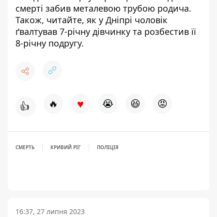
смерті
забив металевою трубою родича
.
Також, читайте, як у Дніпрі чоловік
ґвалтував 7-річну
дівчинку та розбестив її
8-річну подругу
.
♥
🔥
😭
😆
😡
👍
СМЕРТЬ
КРИВИЙ РІГ
ПОЛІЦІЯ
16:37, 27 липня 2023