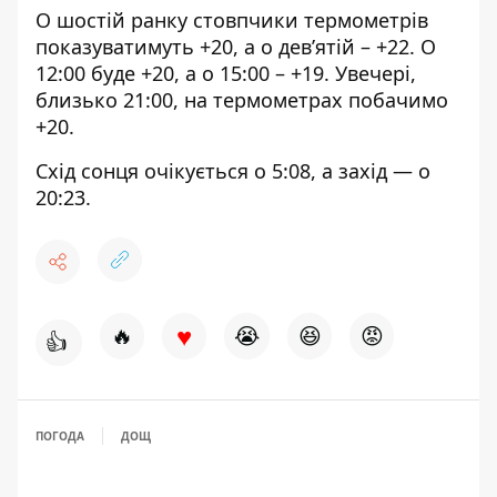
О шостій ранку стовпчики термометрів
показуватимуть +20, а о дев’ятій – +22. О
12:00 буде +20, а о 15:00 – +19. Увечері,
близько 21:00, на термометрах побачимо
+20.
Схід сонця очікується о 5:08, а захід — о
20:23.
♥
🔥
😭
😆
😡
👍
ПОГОДА
ДОЩ