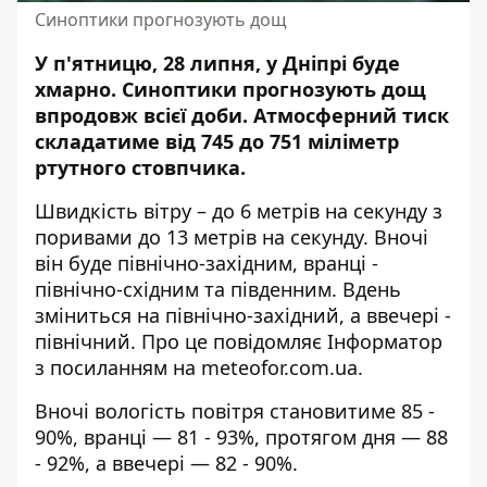
Синоптики прогнозують дощ
У п'ятницю, 28 липня, у Дніпрі буде
хмарно.
Синоптики прогнозують дощ
впродовж всієї доби
. Атмосферний тиск
складатиме від 745 до 751 міліметр
ртутного стовпчика.
Швидкість вітру – до 6 метрів на секунду з
поривами до 13 метрів на секунду. Вночі
він буде північно-західним, вранці -
північно-східним та південним. Вдень
зміниться на північно-західний, а ввечері -
північний. Про це повідомляє Інформатор
з
посиланням на meteofor.com.ua
.
Вночі вологість повітря становитиме 85 -
90%, вранці — 81 - 93%, протягом дня — 88
- 92%, а ввечері — 82 - 90%.