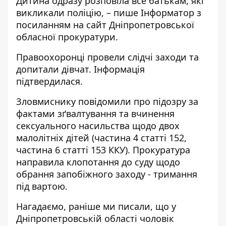
Дитина одразу розповіла все батькам, які
викликали поліцію, – пише Інформатор з
посиланням на
сайт Дніпропетровської
обласної прокуратури
.
Правоохоронці провели слідчі заходи та
допитали дівчат. Інформація
підтвердилася.
Зловмиснику повідомили про підозру за
фактами зґвалтування та вчинення
сексуального насильства щодо двох
малолітніх дітей (частина 4 статті 152,
частина 6 статті 153 ККУ). Прокуратура
направила клопотання до суду щодо
обрання запобіжного заходу - тримання
під вартою.
Нагадаємо, раніше ми писали, що
у
Дніпропетровській області чоловік