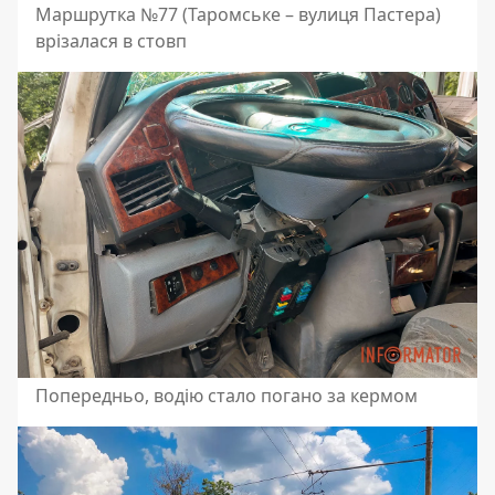
Маршрутка №77 (Таромське – вулиця Пастера)
врізалася в стовп
Попередньо, водію стало погано за кермом