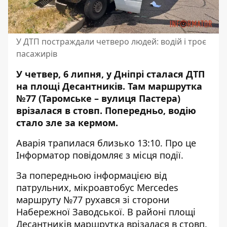
У ДТП постраждали четверо людей: водій і троє
пасажирів
У четвер, 6 липня, у Дніпрі сталася ДТП
на площі Десантників. Там
маршрутка
№77 (Таромське – вулиця Пастера)
врізалася в стовп
. Попередньо, водію
стало зле за кермом.
Аварія трапилася близько 13:10. Про це
Інформатор повідомляє з місця події.
За попередньою інформацією від
патрульних, мікроавтобус Mercedes
маршруту №77 рухався зі сторони
Набережної Заводської. В районі площі
Десантників маршрутка врізалася в стовп.