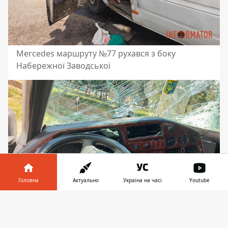
Mercedes маршруту №77 рухався з боку
Набережної Заводської
Головна
Актуально
Україна на часі
Youtube
Інформатор у
Завантажити
телефоні
👉