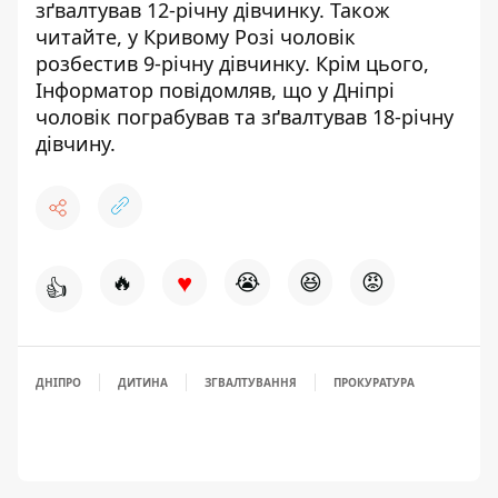
зґвалтував 12-річну дівчинку
. Також
читайте, у Кривому Розі
чоловік
розбестив 9-річну дівчинку
. Крім цього,
Інформатор повідомляв, що у Дніпрі
чоловік пограбував та
зґвалтував 18-річну
дівчину
.
♥
🔥
😭
😆
😡
👍
ДНІПРО
ДИТИНА
ЗГВАЛТУВАННЯ
ПРОКУРАТУРА