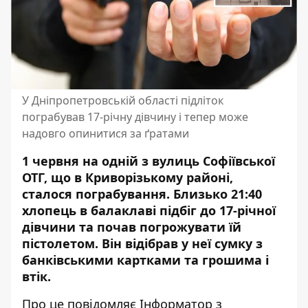
У Дніпропетровській області підліток
пограбував 17-річну дівчину і тепер може
надовго опинитися за ґратами
1 червня на одній з вулиць Софіївської
ОТГ, що в Криворізькому районі,
сталося пограбування. Близько 21:40
хлопець в балаклаві підбіг до 17-річної
дівчини та почав погрожувати їй
пістолетом. Він відібрав у неї сумку з
банківськими картками та грошима і
втік.
Про це повідомляє Інформатор з