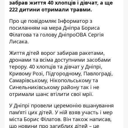
забрав життя 40 хлопців і дівчат, а ще
222 дитини отримали травми.
Про це повідомляє Інформатор з
посиланням на мера Дніпра
Бориса
Філатова
та голову ДніпроОВА
Сергія
Лисака
.
Життя дітей ворог забирав ракетами,
дронами та всіма доступними засобами
терору. 40 хлопців та дівчат у Дніпрі,
Кривому Розі, Підгородному, Павлограді,
Самарівському, Нікопольському та
Синельниківському району так і не
отримали шанс втілити свої мрії.
У Дніпрі провели церемонію вшанування
пам’яті цих дітей. У ній взяв участь і мер
міста Борис Філатов. Він також написав,
що новини про загиблих дітей – це