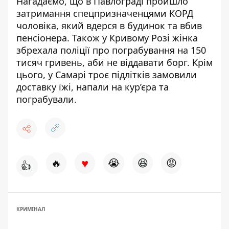
Нагадаємо, що
в Павлограді пройшло
затримання спецпризначенцями КОРД
чоловіка, який вдерся в будинок та вбив
пенсіонера
. Також
у Кривому Розі жінка
збрехала поліції про пограбування на 150
тисяч гривень, аби не віддавати борг
. Крім
цього,
у Самарі троє підлітків замовили
доставку їжі, напали на кур’єра та
пограбували
.
♥
🔥
😭
😆
😡
👍
КРИМІНАЛ