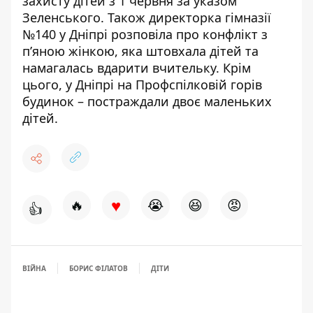
захисту дітей з 1 червня за указом
Зеленського.
Також
директорка гімназії
№140 у Дніпрі розповіла про конфлікт з
п’яною жінкою, яка штовхала дітей та
намагалась вдарити вчительку
. Крім
цього,
у Дніпрі на Профспілковій горів
будинок – постраждали двоє маленьких
дітей
.
♥
🔥
😭
😆
😡
👍
ВІЙНА
БОРИС ФІЛАТОВ
ДІТИ