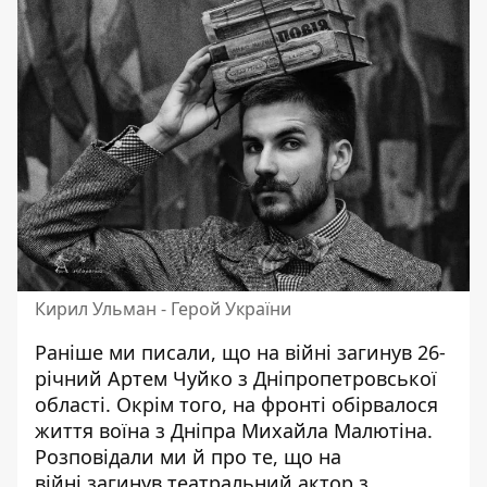
Кирил Ульман - Герой України
Раніше ми писали, що на війні
загинув 26-
річний Артем Чуйко
з Дніпропетровської
області. Окрім того, на фронті
обірвалося
життя воїна з Дніпра
Михайла Малютіна.
Розповідали ми й про те, що на
війні
загинув театральний актор
з