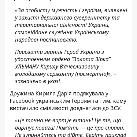
«За особисту мужність і героїзм, виявлені
у захисті державного суверенітету та
територіальної цілісності України,
самовіддане служіння Українському
народові постановляю:
Присвоїти звання Герой України з
удостоєнням ордена “Золота Зірка”
УЛЬМАНУ Кирилу Вʼячеславовичу –
молодшому сержанту (посмертно)», –
зазначено в указі.
Дружина Кирила Дар'я
подякувала у
Facebook українським Героям
та тим, кому
вистачило сміливості доєднатися до ЗСУ.
«Це точно не вартує вітань! Це те, що
вартує поваги! Памʼять — це про справи.
Не зупиняйтесь та дійте. Беріть приклад