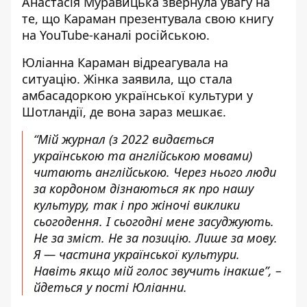
Анастасія Муравицька звернула увагу на
те, що Караман презентувала свою книгу
на YouTube-каналі російською.
Юліанна Караман
відреагувала на
ситуацію
. Жінка заявила, що стала
амбасадоркою української культури у
Шотландії, де вона зараз мешкає.
“Мій журнал (з 2022 видається
українською та англійською мовами)
читають англійською. Через нього люди
за кордоном дізнаються як про нашу
культуру, так і про жіночі виклики
сьогодення. І сьогодні мене засуджують.
Не за зміст. Не за позицію. Лише за мову.
Я — частина української культури.
Навіть якщо мій голос звучить інакше”, –
йдеться у пості Юліанни.