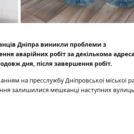
канців Дніпра виникли проблеми з
ння аварійних робіт за декількома адрес
одовж дня, після завершення робіт.
иланням на
пресслужбу Дніпровської міської р
чання залишилися мешканці наступних вулиц