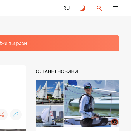
RU
йже в 3 рази
ОСТАННІ НОВИНИ