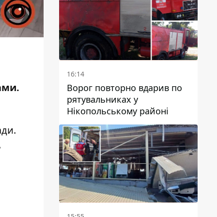
16:14
ами.
Ворог повторно вдарив по
рятувальниках у
Нікопольському районі
ади
.
ь
15:55