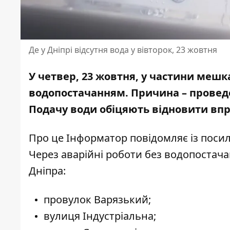
Де у Дніпрі відсутня вода у вівторок, 23 жовтня
У четвер, 23 жовтня, у частини меш
водопостачанням. Причина – проведе
Подачу води обіцяють відновити впр
Про це Інформатор повідомляє із пос
Через аварійні роботи без водопоста
Дніпра:
провулок Варязький;
вулиця Індустріальна;