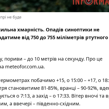
прі не буде
 сильна хмарність. Опадів синоптики не
атиме від 750 до 755 міліметрів ртутного
у, пориви – до 10 метрів на секунду. Про це
на
meteofor.com.ua
.
а термометрах побачимо +15, о 15:00 – +17, о 18:
вітря становитиме 81-85%, вранці – 90-92%, вден
ється о 7:13, а захід – о 17:33. Вітер вночі та 
им, а ввечері – південно-східним.