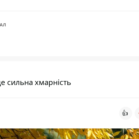
АЛ
де сильна хмарність
👍