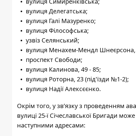
вулиця Симиренківська;
вулиця Делегатська;
вулиця Галі Мазуренко;
вулиця Філософська;
узвіз Селянський;
вулиця Менахем-Мендл Шнеєрсона, 1, 
проспект Свободи;
вулиця Калинова, 49 - 85;
вулиця Роторна, 23 (під'їзди №1-2);
вулиця Надії Алексєєнко.
Окрім того, у зв’язку з проведенням ав
вулиці 25-ї Січеславської Бригади мож
наступними адресами: