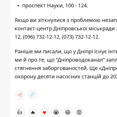
проспект Науки, 100 - 124.
Якщо ви зіткнулися з проблемою незап
контакт-центр Дніпровської міськради 
12
,
(096) 732-12-12
,
(073) 732-12-12
.
Раніше ми писали, що у Дніпрі існує
інт
ми й про те, що “Дніпроводоканал”
зап
стягнення заборгованостей. Ще «Дніп
охорону
десяти насосних станцій до 202
♥
👍
🔥
😭
😆
😡