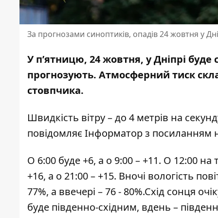
За прогнозами синоптиків, опадів 24 жовтня у Дні
У п’ятницю, 24 жовтня, у Дніпрі буде
прогнозують. Атмосферний тиск склад
стовпчика.
Швидкість вітру – до 4 метрів на секунд
повідомляє Інформатор з посиланням 
О 6:00 буде +6, а о 9:00 – +11. О 12:00 н
+16, а о 21:00 – +15. Вночі вологість по
77%, а ввечері – 76 - 80%.Схід сонця очіку
буде південно-східним, вдень – південн