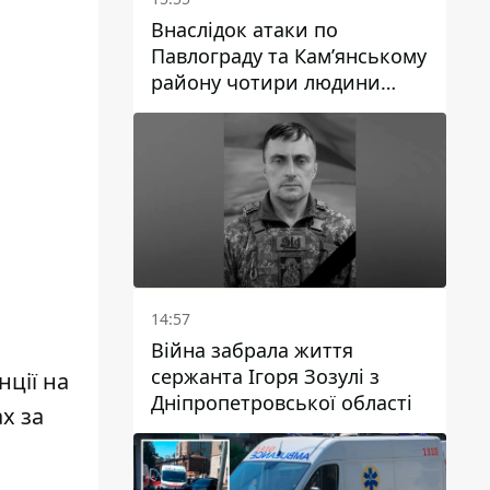
Внаслідок атаки по
Павлограду та Кам’янському
району чотири людини
загинули, семеро зазнали
поранень
14:57
Війна забрала життя
сержанта Ігоря Зозулі з
нції на
Дніпропетровської області
х за