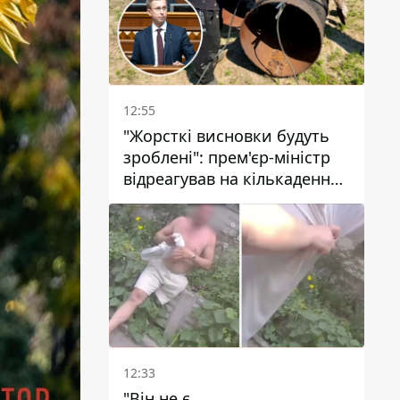
12:55
"Жорсткі висновки будуть
зроблені": прем'єр-міністр
відреагував на кількаденну
відсутність води у Марганці
12:33
"Він не є