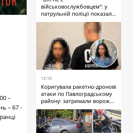
військовослужбовцем": у
патрульній поліції показали
відео конфлікту з чоловіком
без ноги на проспекті Поля
у Дніпрі
12:10
Коригувала ракетно-дронові
атаки по Павлоградському
00 –
району: затримали ворожу
ь – 67 -
агентку
вранці