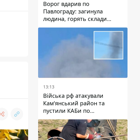
Ворог вдарив по
Павлограду: загинула
людина, горять склади
логістичних компаній та
магазину
13:13
Війська рф атакували
Кам'янський район та
пустили КАБи по
Павлограду: постраждав
чоловік, в небо здіймається
стовп диму