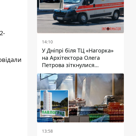
2-
14:10
У Дніпрі біля ТЦ «Нагорка»
на Архітектора Олега
овідали
Петрова зіткнулися
«швидка» та Toyota: трамваї
№5 затримуються
13:58