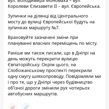
вул. Володимира Мономаха – вул.
Королеви Єлизавети ΙΙ – вул. Європейська.
Зупинки на ділянці від Центрального
мосту до вулиці Європейської будуть на
зупинках маршруту №7.
Враховуйте зазначені зміни при
плануванні власних переміщень по місту.
Раніше ми також писали, що в Дніпрі на
день
можуть перекрити
вулицю
Євпаторійську. Окрім цього, на
Слобожанському проспекті
перекрили
одну смугу шляхопроводу
. Повідомляли ми
і про те, що у Дніпрі через будівництво
об’їзної дороги
змінили рух
чотирьох
автобусних маршрутів.