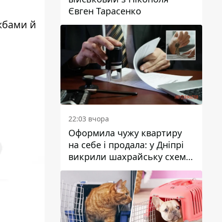
Євген Тарасенко
жбами й
22:03 вчора
Оформила чужу квартиру
на себе і продала: у Дніпрі
викрили шахрайську схему
з нерухомістю