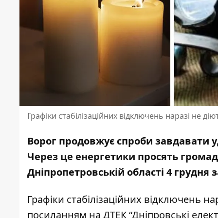
Графіки стабілізаційних відключень наразі не дію
Ворог продовжує спроби завдавати уд
Через це енергетики просять грома
Дніпропетровській області 4 грудня
Графіки стабілізаційних відключень нар
посиланням
на ДТЕК “Дніпровські елек