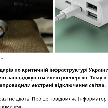
ть
арів по критичній інфраструктурі України
дян заощаджувати електроенергію. Тому в
 запровадили
екстрені відключення світла
.
азі не діють. Про це повідомляє Інформатор 
тромережі”.