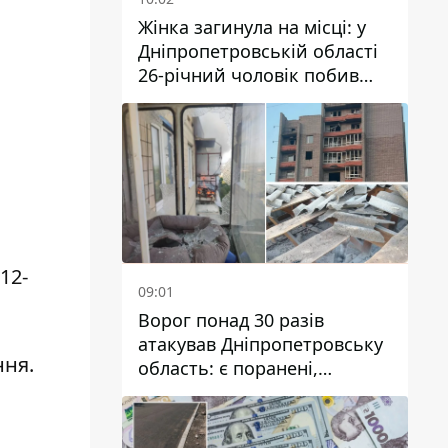
Жінка загинула на місці: у
Дніпропетровській області
26-річний чоловік побив
трьох людей металевим
предметом
-12-
09:01
Ворог понад 30 разів
атакував Дніпропетровську
ння
.
область: є поранені,
пошкоджені ліцей, будинки
та підприємства