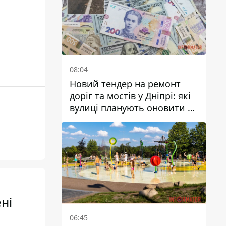
08:04
Новий тендер на ремонт
доріг та мостів у Дніпрі: які
вулиці планують оновити та
скільки десятків мільйонів
гривень на це хочуть
витратити
ені
06:45