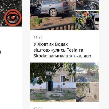
11:23
У Жовтих Водах
зіштовхнулись Tesla та
і
Skoda: загинула жінка, двоє
людей постраждали
10:02