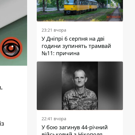
23:21 вчора
У Дніпрі 6 серпня на дві
години зупинять трамвай
№11: причина
.
22:41 вчора
із
У бою загинув 44-річний
військовий з Нікополя