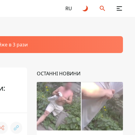
RU
йже в 3 рази
ОСТАННІ НОВИНИ
и: