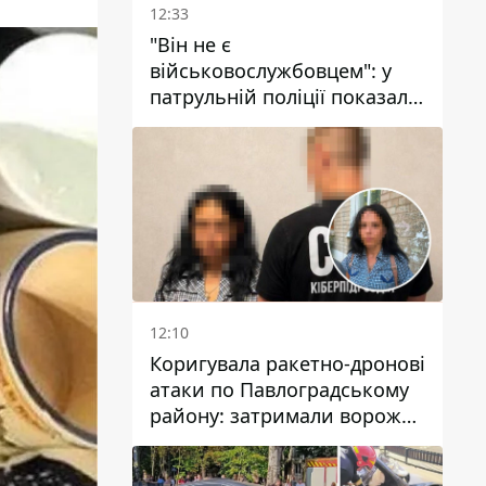
12:33
"Він не є
військовослужбовцем": у
патрульній поліції показали
відео конфлікту з чоловіком
без ноги на проспекті Поля
у Дніпрі
12:10
Коригувала ракетно-дронові
атаки по Павлоградському
району: затримали ворожу
агентку