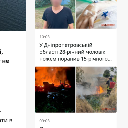
10:03
У Дніпропетровській
і,
області 28-річний чоловік
ножем поранив 15-річного
 не
хлопця
-
ти в
09:03