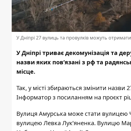
У Дніпрі 27 вулиць та провулків можуть отримати
У Дніпрі триває декомунізація та де
назви яких пов’язані з рф
та радянс
місце.
Так, у місті збираються змінити назви 
Інформатор з посиланням на
проєкт р
Вулиця Амурська може стати вулицею Ч
вулицею Левка Лук’яненка. Вулицю Ма