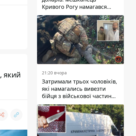
Кривого Рогу намагався
переправити чоловіка до
Словаччини
, який
21:20 вчора
Затримали трьох чоловіків,
які намагались вивезти
бійця з військової частини
до Дніпра за 7 тисяч
доларів: серед них був лікар