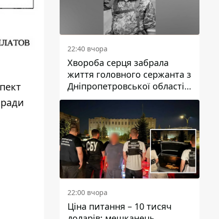
22:40 вчора
Хвороба серця забрала
життя головного сержанта з
Дніпропетровської області
спект
Юрія Свистуна
кради
22:00 вчора
Ціна питання – 10 тисяч
доларів: мешканець