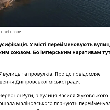
 нові назви
русифікація. У місті перейменовують вулиц
ьким союзом
. Бо імперським наративам тут
27 вулиць та провулків. Про це повідомляє
ішення
Дніпровської міської ради.
ервоної Рути, а вулиця Василя Жуковського 
ршала Маліновського планують перейменува