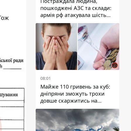
Постраждала людина,
пошкоджені АЗС та склади:
армія рф атакувала шість
Тож
районів Дніпропетровської
області
08:01
Майже 110 гривень за куб:
дніпряни зможуть трохи
довше скаржитись на
заплановані тарифи на воду
на 2027 рік