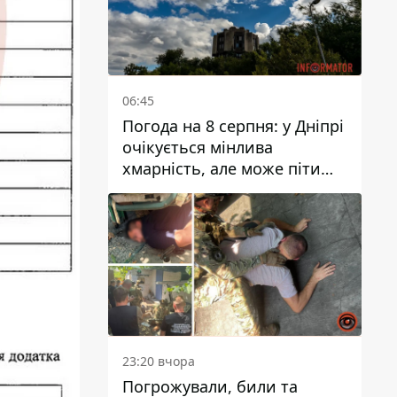
06:45
Погода на 8 серпня: у Дніпрі
очікується мінлива
хмарність, але може піти
дощ
23:20 вчора
Погрожували, били та