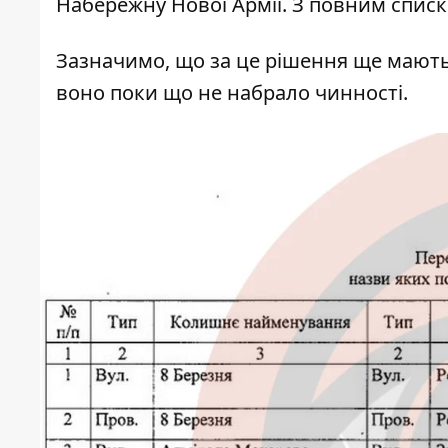
Набережну Нової Армії. З повним спи
Зазначимо, що за це рішення ще мають 
воно поки що не набрало чинності.