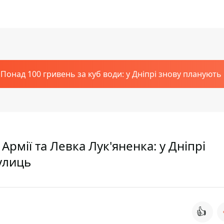
Понад 100 гривень за куб води: у Дніпрі знову планують
рмії та Левка Лук'яненка: у Дніпрі
улиць
👍