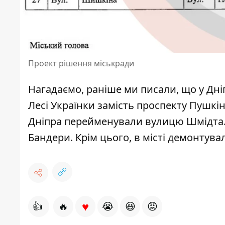
Проект рішення міськради
Нагадаємо, раніше ми писали, що
у Дн
Лесі Українки замість проспекту Пушкі
Дніпра перейменували вулицю Шмідта
Бандери
. Крім цього, в місті демонтув
♥
👍
🔥
😭
😆
😡