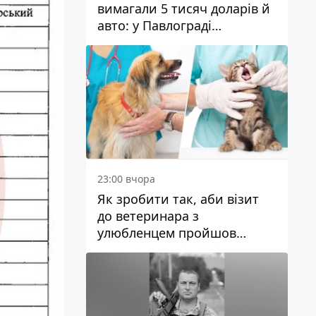
вимагали 5 тисяч доларів й
авто: у Павлограді
затримали двох чоловіків
23:00 вчора
Як зробити так, аби візит
до ветеринара з
улюбленцем пройшов
спокійно: прості поради