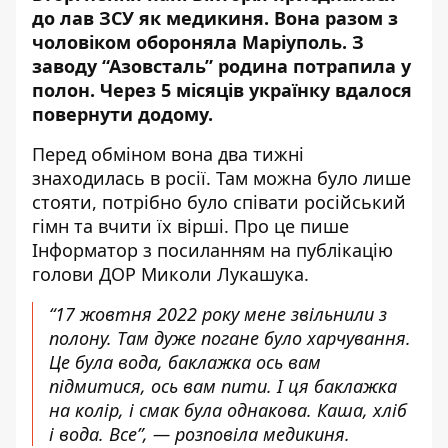
до лав ЗСУ як медикиня. Вона разом з
чоловіком обороняла Маріуполь. З
заводу “Азовсталь” родина потрапила у
полон. Через 5 місяців українку вдалося
повернути додому.
Перед обміном вона два тижні
знаходилась в росії. Там можна було лише
стояти, потрібно було співати російський
гімн та вчити їх вірші. Про це пише
Інформатор з посиланням
на публікацію
голови ДОР
Миколи Лукашука.
“17 жовтня 2022 року мене звільнили з
полону. Там дуже погане було харчування.
Це була вода, баклажка ось вам
підмитися, ось вам пити. І ця баклажка
на колір, і смак була однакова. Каша, хліб
і вода. Все”, — розповіла медикиня.