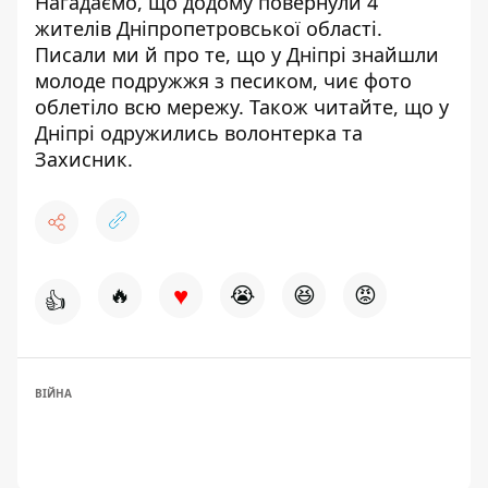
Нагадаємо, що
д
одому повернули 4
жителів
Дніпропетровської області.
Писали ми й про те, що у Дніпрі
знайшли
молоде подружжя з песиком
, чиє фото
облетіло всю мережу. Також читайте, що
у
Дніпрі
одружились волонтерка та
Захисник
.
♥
🔥
😭
😆
😡
👍
ВІЙНА