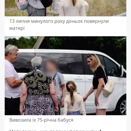
13 липня минулого року доньок повернули
матері
Вивозила їх 75-річна бабуся