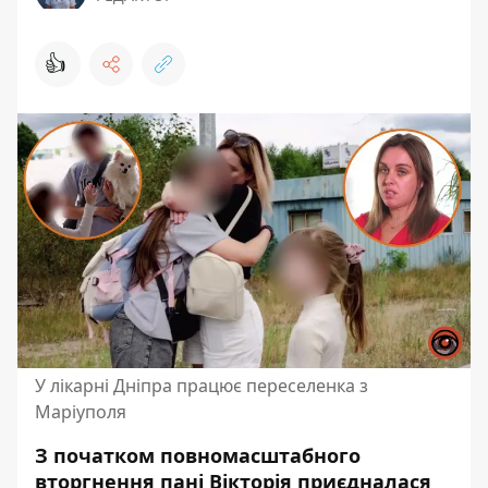
👍
У лікарні Дніпра працює переселенка з
Маріуполя
З початком повномасштабного
вторгнення пані Вікторія приєдналася