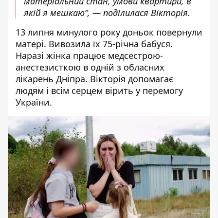
матеріальний стан, умови квартири, в
якій я мешкаю”, — поділилася Вікторія.
13 липня минулого року доньок повернули
матері. Вивозила їх 75-річна бабуся.
Наразі жінка працює медсестрою-
анестезисткою в одній з обласних
лікарень Дніпра. Вікторія допомагає
людям і всім серцем вірить у перемогу
України.