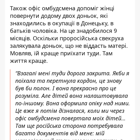
Також офіс омбудсмена допоміг жінці
повернути додому двох доньок, які
знаходились в окупації в Донецьку, в
батьків чоловіка. На це знадобилося 9
місяців. Оскільки проросійська свекруха
залякувала доньок, що не віддасть матері.
Мовляв, їй краще приїхати туди. Там
життя краще.
“Взагалі мені туди дорога закрита. Якби я
поїхала та перетнула кордон, це знову
був би полон. І вона прекрасно про це
розуміла. Але дітей вона налаштовувала
по-іншому. Вона оформила опіку над ними.
Це вже я потім дізналася, коли ми через
офіс омбудсмена повертала моїх дітей…
Там ще російська сторона потребувала
багато документів від мене: мій