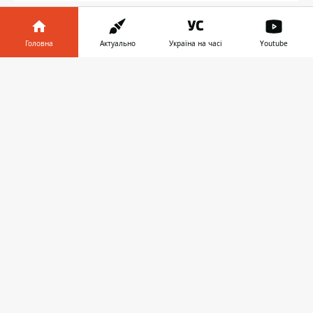
Головна
Актуально
Україна на часі
Youtube
Інформатор у
Завантажити
телефоні
👉
ЗАПРОПОНУВАТИ НОВИНУ
Дніпро
Область
Україна
Реклама
Пресрелізи
Про нас