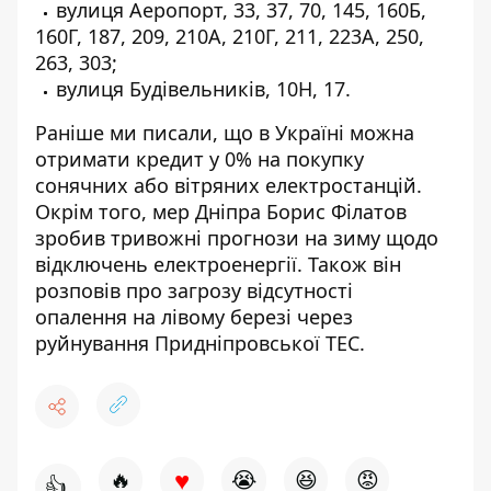
вулиця Аеропорт, 33, 37, 70, 145, 160Б,
160Г, 187, 209, 210А, 210Г, 211, 223А, 250,
263, 303;
вулиця Будівельників, 10Н, 17.
Раніше ми писали, що в Україні
можна
отримати кредит у 0%
на покупку
сонячних або вітряних електростанцій.
Окрім того, мер Дніпра
Борис Філатов
зробив тривожні прогнози
на зиму щодо
відключень електроенергії. Також він
розповів про
загрозу відсутності
опалення
на лівому березі через
руйнування Придніпровської ТЕС.
♥
🔥
😭
😆
😡
👍