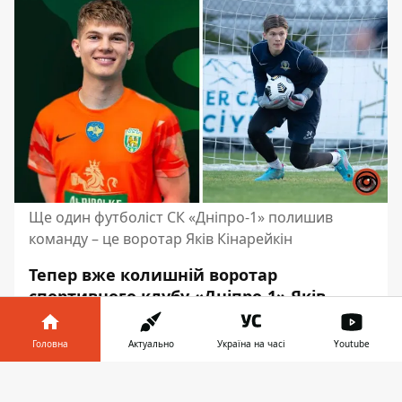
Ще один футболіст СК «Дніпро-1» полишив
команду – це воротар Яків Кінарейкін
Тепер вже колишній воротар
спортивного клубу «Дніпро-1» Яків
Кінарейкін змінив команду. 20-річний
українець перейшов у львівські
Головна
Актуально
Україна на часі
Youtube
«Карпати» на правах вільного агента.
Інформатор у
Деталі контракту не розкривають, та за
Завантажити