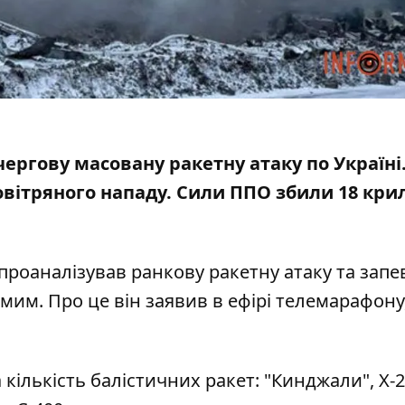
 чергову масовану ракетну атаку по Україні
овітряного нападу
. Сили ППО збили 18 кри
проаналізував ранкову ракетну атаку та запе
мим. Про це він заявив в ефірі телемарафону
а кількість балістичних ракет: "Кинджали", Х-2