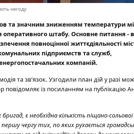
ають негоду
умов та значним зниженням температури м
я оперативного штабу. Основне питання - 
езпечення повноцінної життєдіяльності міс
 комунальних підприємств та служб,
а енергопостачальних компаній.
дія та зв’язок. Узгодили план дій у разі мо
ор повідомляє із посиланням на
публікацію А
бригад, є необхідна кількість піщано-сольової
в першу чергу тих, по яких рухається громадсь