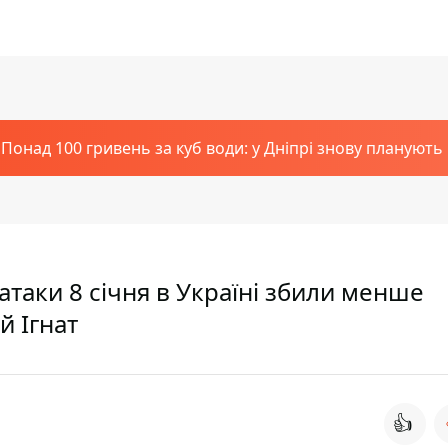
Понад 100 гривень за куб води: у Дніпрі знову планують
атаки 8 січня в Україні збили менше
й Ігнат
👍