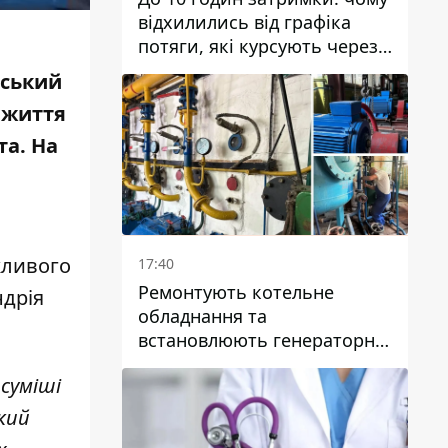
відхилились від графіка
потяги, які курсують через
Дніпро та область
іський
вжиття
та. На
жливого
17:40
Ремонтують котельне
ндрія
обладнання та
встановлюють генераторні
установки: як у Дніпрі
 суміші
готуються до
опалювального сезону
кий