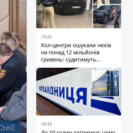
19:20
Кол-центри ошукали чехів
на понад 12 мільйонів
гривень: судитимуть
дніпрянина, який
організував
транснаціональну злочинну
організацію
18:43
До 10 годин затримки: чому