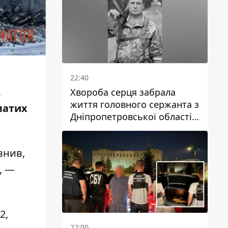
22:40
.
Хвороба серця забрала
життя головного сержанта з
латих
Дніпропетровської області
Юрія Свистуна
внив,
, —
2,
22:00