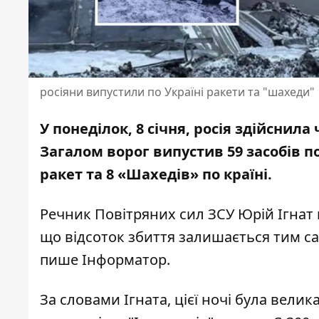
росіяни випустили по Україні ракети та "шахеди"
У понеділок, 8 січня, росія здійснила
Загалом ворог випустив 59 засобів п
ракет та 8 «Шахедів» по країні.
Речник Повітряних сил ЗСУ Юрій Ігнат 
що відсоток збиття залишається тим са
пише Інформатор.
За словами Ігната, цієї ночі була велик