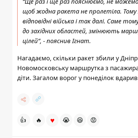
“Ще раз і ще раз пояснюємо, не можем
щоб жодна ракета не пролетіла. Тому 
відповідні війська і так далі. Саме т
до західних областей, змінюють марш
цілей”, - пояснив Ігнат.
Нагадаємо, скільки
ракет збили у Дніп
Новомосковську
маршрутка з пасажира
діти. Загалом ворог у понеділок
вдарив
♥
👍
🔥
😭
😆
😡