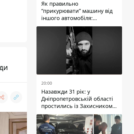
Як правильно
“прикурювати” машину від
іншого автомобіля:
інструкція для водіїв
оди
20:00
Назавжди 31 рік: у
Дніпропетровській області
простились із Захисником
Олександром Рєпіним