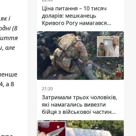
Ціна питання – 10 тисяч
доларів: мешканець
як і
Кривого Рогу намагався
дні (8
переправити чоловіка до
Словаччини
збиття
, але
 менше
, а 8
21:20
Затримали трьох чоловіків,
які намагались вивезти
м
бійця з військової частини
до Дніпра за 7 тисяч
доларів: серед них був лікар