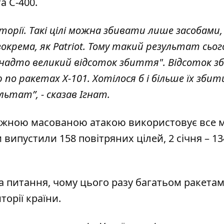
а С-400.
рії. Такі цілі можна збивати лише засобами, 
крема, як Patriot. Тому такий результат сього
е надто великий відсоток збиття". Відсоток 
по ракетах Х-101. Хотілося б і більше їх збити
льтат”, - сказав Ігнат.
з кожною масованою атакою використовує все
 випустили 158 повітряних цілей, 2 січня – 134
на питання, чому цього разу багатьом ракета
торії країни.