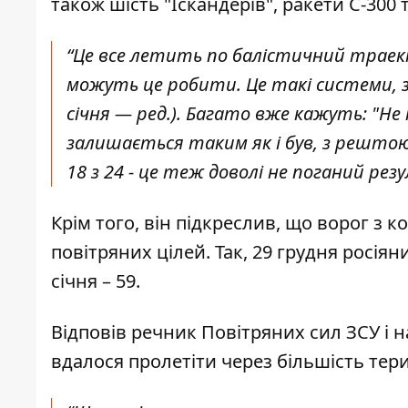
також шість "Іскандерів", ракети С-300 т
“Це все летить по балістичний траекто
можуть це робити. Це такі системи, зо
січня — ред.). Багато вже кажуть: "Н
залишається таким як і був, з рештою 
18 з 24 - це теж доволі не поганий резу
Крім того, він підкреслив, що ворог 
повітряних цілей. Так, 29 грудня росіяни
січня – 59.
Відповів речник Повітряних сил ЗСУ і 
вдалося пролетіти через більшість тери