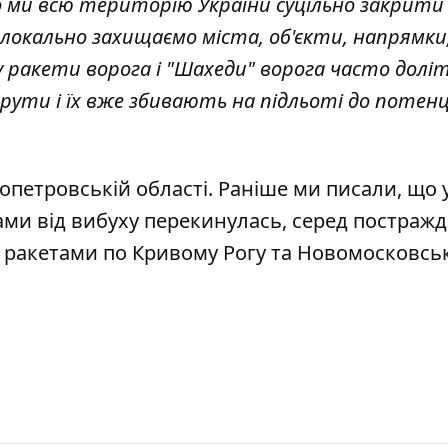
о ми всю територію України суцільно закрити
локально захищаємо міста, об'єкти, напрямки
ому ракети ворога і "Шахеди" ворога часто долі
рути і їх вже збивають на підльоті до потен
ропетровській області
. Раніше ми писали, що 
ми від вибуху перекинулась
, серед постражд
 ракетами по Кривому Рогу та Новомосковсь