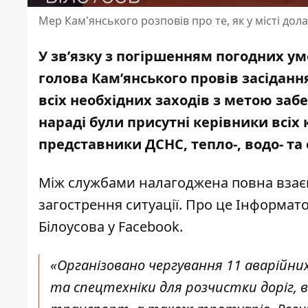
Мер Кам'янського розповів про те, як у місті дол
У зв’язку з погіршенням погодних 
голова Кам’янського провів засіданн
всіх необхідних заходів з метою заб
нараді були присутні керівники всіх
представники ДСНС, тепло-, водо- т
Між службами налагоджена повна взаємо
загострення ситуації. Про це Інформат
Білоусова у Facebook
.
«Організовано чергування 11 аварійних 
та спецтехніки для розчистки доріг, 