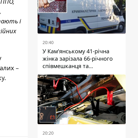
 ППО,
,
тають і
ційних
20:40
У Кам'янському 41-річна
у
жінка зарізала 66-річного
співмешканця та
алих –
намагалась обманути
ку
.
поліцейських
20:20