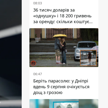
08:03
36 тисяч доларів за
«однушку» і 18 200 гривень
за оренду: скільки коштує
житло у Дніпропетровської
області
06:47
Беріть парасолю: у Дніпрі
вдень 9 серпня очікується
дощ з грозою