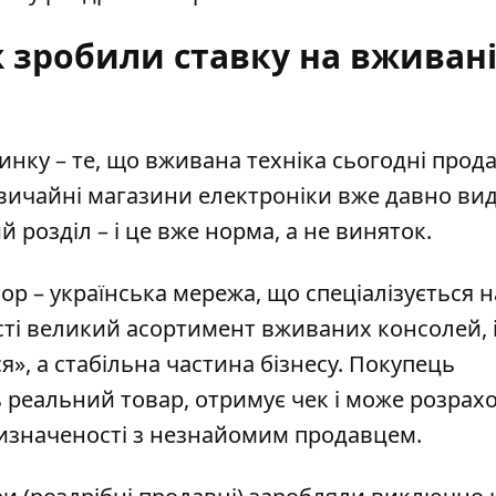
 зробили ставку на вживан
инку – те, що вживана техніка сьогодні прод
вичайні магазини електроніки вже давно ви
розділ – і це вже норма, а не виняток.
p – українська мережа, що спеціалізується н
ності великий асортимент вживаних консолей, 
ся», а стабільна частина бізнесу. Покупець
 реальний товар, отримує чек і може розрах
визначеності з незнайомим продавцем.