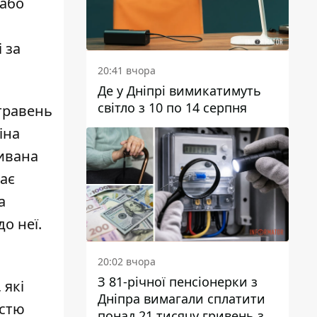
 або
 за
20:41 вчора
Де у Дніпрі вимикатимуть
світло з 10 по 14 серпня
 травень
іна
ивана
дає
а
о неї.
20:02 вчора
З 81-річної пенсіонерки з
 які
Дніпра вимагали сплатити
істю
понад 21 тисячу гривень за