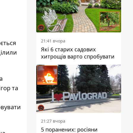
і
21:41 вчора
ається
Які 6 старих садових
ділили
хитрощів варто спробувати
а
ігор та
овувати
21:27 вчора
5 поранених: росіяни