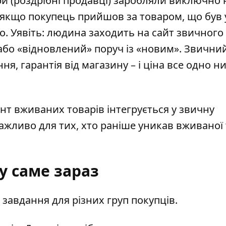
и (роздрібні продавці) заробляли виключно 
: якщо покупець прийшов за товаром, що був 
о. Уявіть: людина заходить на сайт звичного
 або «відновлений» поруч із «новим». Звични
ня, гарантія від магазину – і ціна все одно н
ент вживаних товарів інтегрується у звичну
ажливо для тих, хто раніше уникав вживаної 
у саме зараз
 завдання для різних груп покупців.