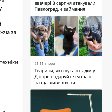
на
ввечері 8 серпня атакували
у
Павлоград, є займання
й
ижча за
техніки
21:11 вчора
Тварини, які шукають дім у
Дніпрі: подаруйте їм шанс
на щасливе життя