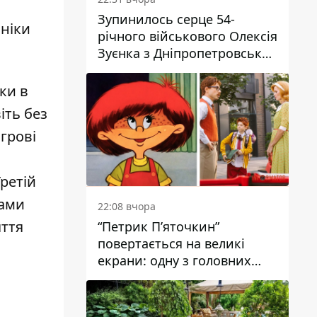
Зупинилось серце 54-
оніки
річного військового Олексія
Зуєнка з Дніпропетровської
області
ки в
іть без
грові
ретій
мами
22:08 вчора
яття
“Петрик П’яточкин”
повертається на великі
екрани: одну з головних
ролей зіграє 9-річний
дніпрянин Олександр
Войтеховський