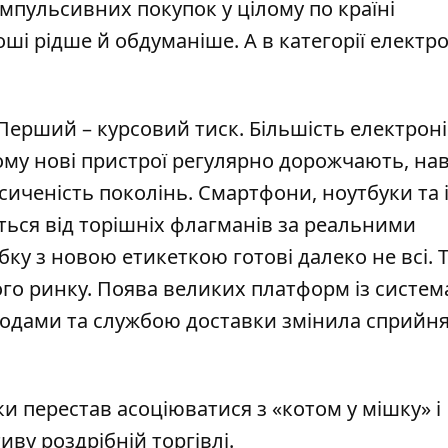
 імпульсивних покупок у цілому по країні
ші рідше й обдуманіше. А в категорії електр
Перший – курсовий тиск. Більшість електроні
тому нові пристрої регулярно дорожчають, нав
сиченість поколінь. Смартфони, ноутбуки та і
ться від торішніх флагманів за реальними
у з новою етикеткою готові далеко не всі. Т
ого ринку. Поява великих платформ із систе
угодами та службою доставки змінила сприйн
и перестав асоціюватися з «котом у мішку» і
ву роздрібній торгівлі.