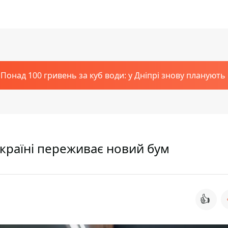
Понад 100 гривень за куб води: у Дніпрі знову планують
Україні переживає новий бум
👍