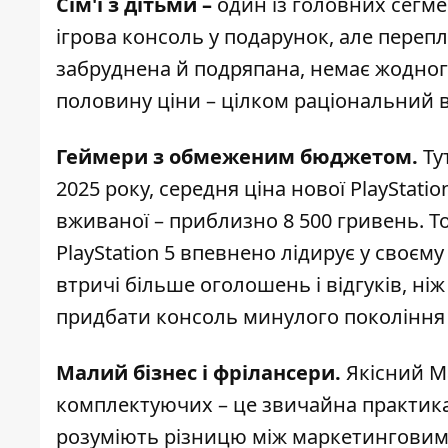
Сім'ї з дітьми –
один із головних сегме
ігрова консоль у подарунок, але перепл
забруднена й подряпана, немає жодног
половину ціни – цілком раціональний в
Геймери з обмеженим бюджетом.
Ту
2025 року, середня ціна нової PlayStati
вживаної – приблизно 8 500 гривень. Т
PlayStation 5
впевнено лідирує у своєму с
втричі більше оголошень і відгуків, ніж
придбати консоль минулого покоління в 
Малий бізнес і фрілансери.
Якісний M
комплектуючих – це звичайна практика 
розуміють різницю між маркетинговим