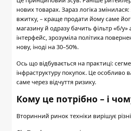
Це принциповий зсув. Раніше ритейлер
нових товарах. Зараз логіка змінилася
вжитку, – краще продати йому саме йог
магазину й одразу бачить фільтр «б/у»
інтерфейс, зрозуміла політика повернен
нову, іноді на 30–50%.
Ось що відбувається на практиці: сегм
інфраструктуру покупок. Це особливо в
саме через відчуття ризику.
Кому це потрібно – і чом
Вторинний ринок техніки вирішує різні