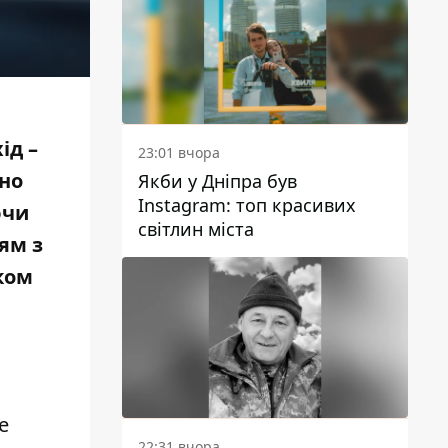
ід –
23:01 вчора
ьно
Якби у Дніпра був
Instagram: топ красивих
ючи
світлин міста
ям з
лком
е
22:31 вчора