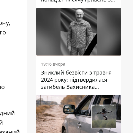
“втручання в роботу
лічильника”
ону,
го
19:16 вчора
Зниклий безвісти з травня
2024 року: підтвердилася
но
загибель Захисника
Валентина Момота з
Дніпропетровської області
одний
й
'язаний