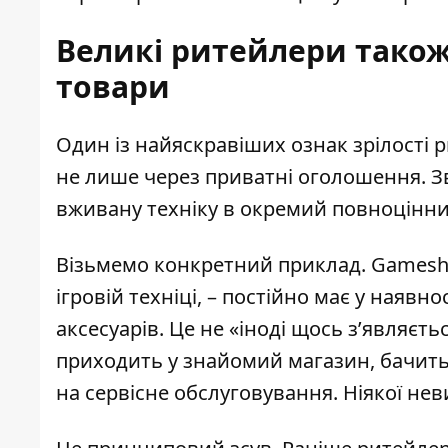
Великі ритейлери також
товари
Один із найяскравіших ознак зрілості р
не лише через приватні оголошення. З
вживану техніку в окремий повноцінний 
Візьмемо конкретний приклад. Gamesho
ігровій техніці, – постійно має у наяв
аксесуарів. Це не «іноді щось з’являєть
приходить у знайомий магазин, бачить
на сервісне обслуговування. Ніякої не