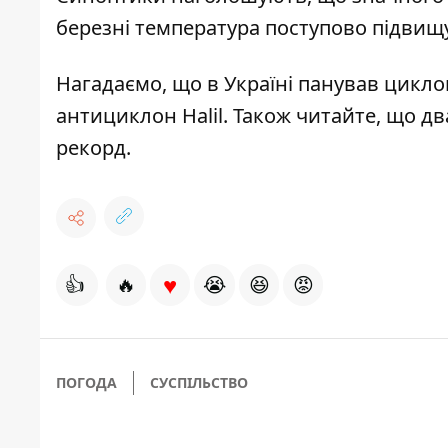
березні температура поступово підвищ
Нагадаємо, що в Україні
панував циклон
антициклон Halil
. Також читайте, що дв
рекорд
.
♥
👍
🔥
😭
😆
😡
ПОГОДА
СУСПІЛЬСТВО