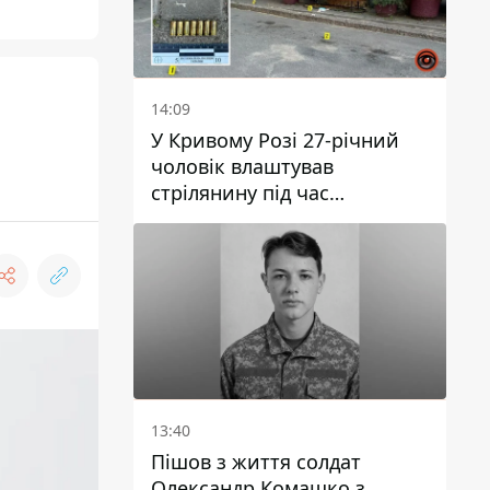
14:09
і
У Кривому Розі 27-річний
чоловік влаштував
стрілянину під час
конфлікту: є поранений
13:40
Пішов з життя солдат
Олександр Комашко з