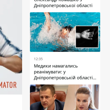
Дніпропетровської області
12:35
Медики намагались
реанімувати: у
Дніпропетровській області
дворічний хлопчик потонув
у басейні