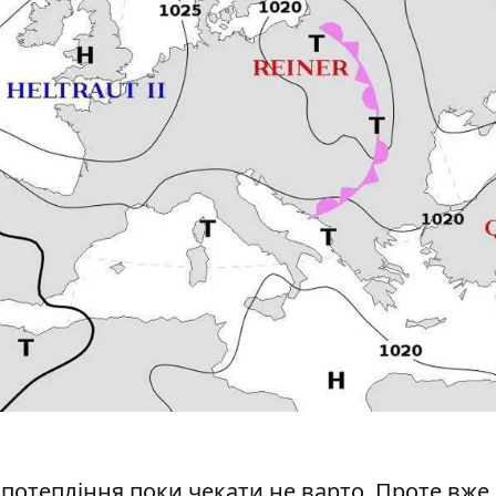
отепління поки чекати не варто. Проте вже