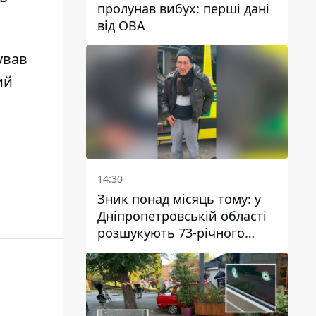
пролунав вибух: перші дані
від ОВА
ував
ий
14:30
Зник понад місяць тому: у
Дніпропетровській області
розшукують 73-річного
чоловіка