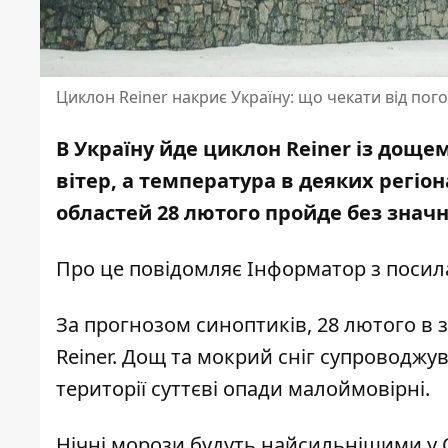
Циклон Reiner накриє Україну: що чекати від п
В Україну йде циклон Reiner із доще
вітер, а температура в деяких регіона
областей 28 лютого пройде без значн
Про це повідомляє Інформатор з поси
За прогнозом синоптиків, 28 лютого в 
Reiner. Дощ та мокрий сніг супроводжу
території суттєві опади малоймовірні.
Нічні морози будуть найсильнішими у С