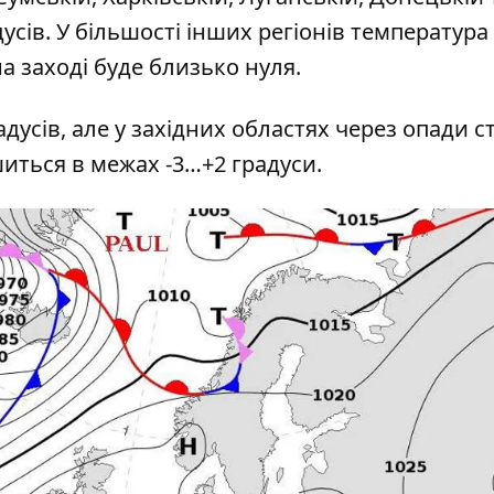
дусів. У більшості інших регіонів температура
на заході буде близько нуля.
дусів, але у західних областях через опади с
иться в межах -3…+2 градуси.