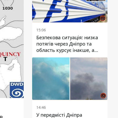
15:06
Безпекова ситуація: низка
потягів через Дніпро та
область курсує інакше, а
частину шляху замінили
автобусами та
електричками
14:46
У передмісті Дніпра
 в