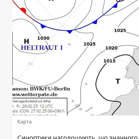
Карта
Синоптики наголошують, що значного п