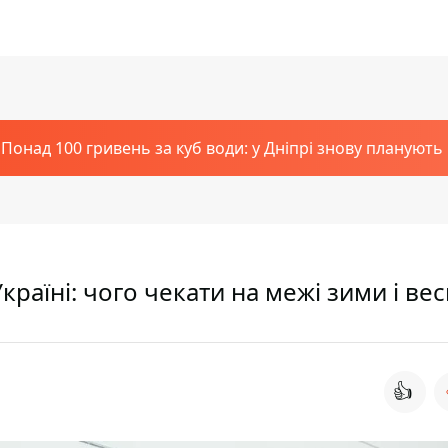
Понад 100 гривень за куб води: у Дніпрі знову планують
країні: чого чекати на межі зими і ве
👍