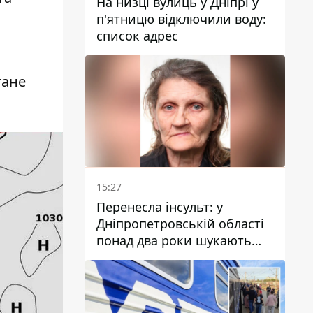
На низці вулиць у Дніпрі у
п'ятницю відключили воду:
список адрес
тане
15:27
Перенесла інсульт: у
Дніпропетровській області
понад два роки шукають
зниклу жінку