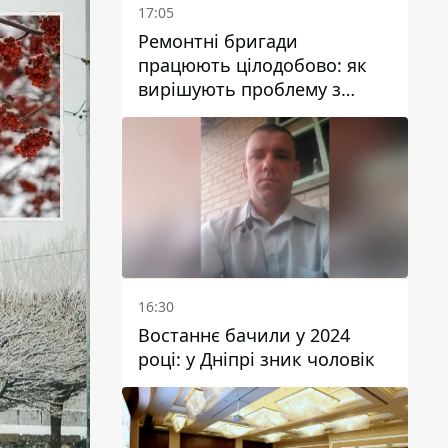
17:05
Ремонтні бригади
працюють цілодобово: як
вирішують проблему з
водою у Марганецькій
громаді
16:30
Востаннє бачили у 2024
році: у Дніпрі зник чоловік