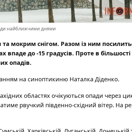
огоди найближчими днями
м та мокрим снігом. Разом із ним посилить
х впаде до -15 градусів. Проте в більшості
их опадів.
ланням на
синоптикиню Наталка Діденко
.
західних областях очікуються опади через ци
ватиме рвучкий південно-східний вітер. На ре
умській, Харківській, Луганській, Донецькій 