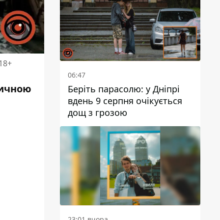
18+
06:47
тичною
Беріть парасолю: у Дніпрі
вдень 9 серпня очікується
дощ з грозою
23:01 вчора