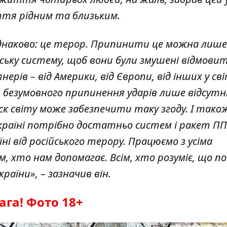
чуття рідним та близьким.
однаково: це терор. Припинити це можна лише
ську систему, щоб вони були змушені відмовит
ерів – від Америки, від Європи, від інших у сві
 й безумовного припинення ударів лише відсутн
ск світу може забезпечити таку згоду. І також
 Україні потрібно достатньо систем і ракет П
ні від російського терору. Працюємо з усіма
м, хто нам допомагає. Всім, хто розуміє, що п
раїни», – зазначив він.
ага! Фото 18+