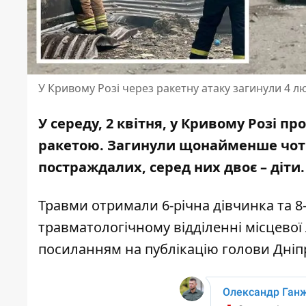
У Кривому Розі через ракетну атаку загинули 4 л
У середу, 2 квітня,
у Кривому Розі пр
ракетою. Загинули щонайменше чоти
постраждалих, серед них двоє – діти.
Травми отримали 6-річна дівчинка та 8-
травматологічному відділенні місцевої 
посиланням на
публікацію голови Дніп