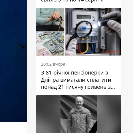
20:02 вчора
З 81-річної пенсіонерки з
Дніпра вимагали сплатити
понад 21 тисячу гривень за
“втручання в роботу
лічильника”