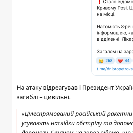
На атаку відреагував і
Президент Украї
загиблі – цивільні.
«Цілеспрямований російський ракетний у
усувають наслідки обстрілу та допом
допомогу. Станом на зараз відомо, що