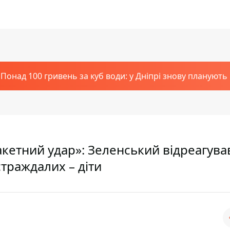
Понад 100 гривень за куб води: у Дніпрі знову планують
кетний удар»: Зеленський відреагува
страждалих – діти