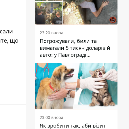
исали
23:20 вчора
йте, що
Погрожували, били та
вимагали 5 тисяч доларів й
авто: у Павлограді
затримали двох чоловіків
23:00 вчора
Як зробити так, аби візит