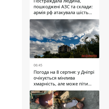
Постраждала людина,
пошкоджені АЗС та склади:
армія рф атакувала шість
районів Дніпропетровської
області
06:45
Погода на 8 серпня: у Дніпрі
очікується мінлива
хмарність, але може піти
дощ