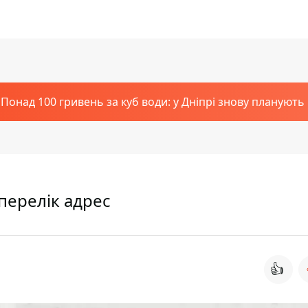
Понад 100 гривень за куб води: у Дніпрі знову планують
 перелік адрес
👍