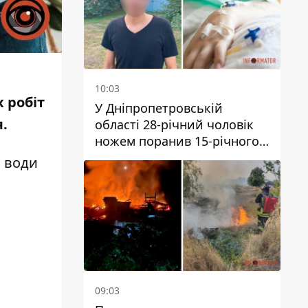
10:03
 робіт
У Дніпропетровській
я.
області 28-річний чоловік
ножем поранив 15-річного
хлопця
з води
09:03