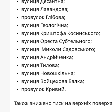
вулиця Десантна;
вулиця Лавандова;
провулок Глібова;
вулиця Геологічна;
вулиця Криштофа Косинського;
вулиця Ореста Субтельного;
вулиця Миколи Садовського;
вулиця Андрійченка;
вулиця Тилова;
вулиця Новошкільна;
вулиця Войцехова Балка;
провулок Кривий.
Також знижено тиск на верхніх поверх