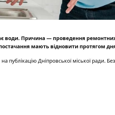
має води. Причина — проведення ремонтних
опостачання мають відновити протягом дн
м
на публікацію Дніпровської міської ради
. Бе