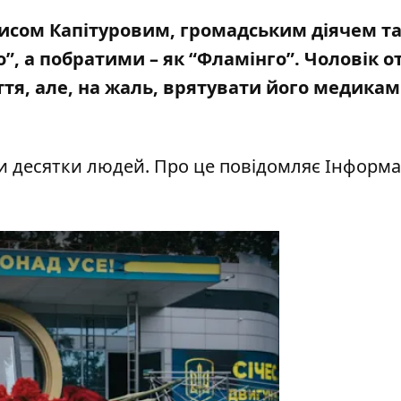
исом Капітуровим, громадським діячем т
го”, а побратими – як “Фламінго”. Чоловік 
ття, але, на жаль, врятувати його медикам
 десятки людей. Про це повідомляє Інформа