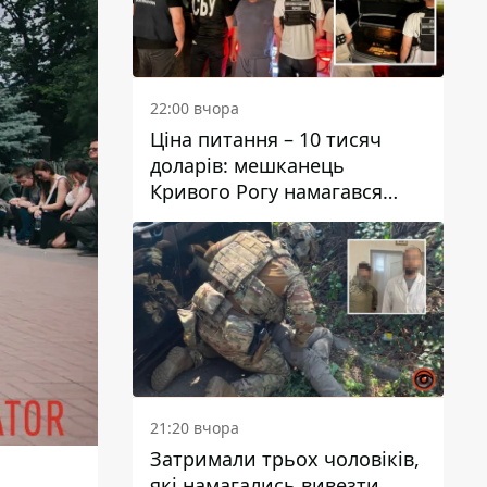
22:00 вчора
Ціна питання – 10 тисяч
доларів: мешканець
Кривого Рогу намагався
переправити чоловіка до
Словаччини
21:20 вчора
Затримали трьох чоловіків,
які намагались вивезти