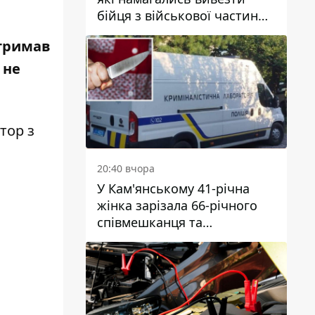
бійця з військової частини
а
до Дніпра за 7 тисяч
отримав
доларів: серед них був лікар
 не
тор з
20:40 вчора
У Кам'янському 41-річна
жінка зарізала 66-річного
співмешканця та
намагалась обманути
поліцейських