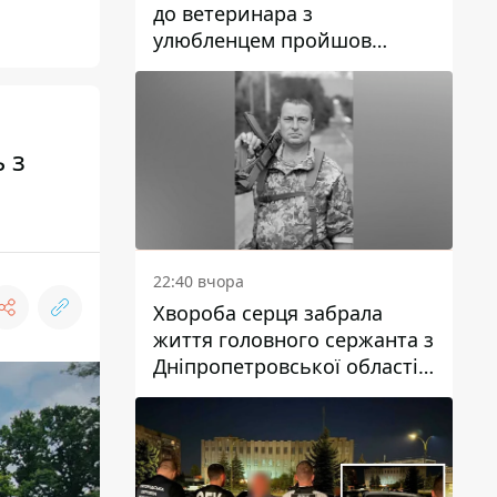
до ветеринара з
улюбленцем пройшов
спокійно: прості поради
 з
22:40 вчора
Хвороба серця забрала
життя головного сержанта з
Дніпропетровської області
Юрія Свистуна