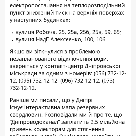
електропостачання на теплорозподільний
пункт знижений тиск на верхніх поверхах
у наступних будинках:
вулиця Робоча, 25, 25а, 25б, 25в, 59, 65;
вулиця Надії Алексєєнко, 100, 106.
Якщо ви зіткнулися з проблемою
незапланованого відключення води,
зверніться у контакт-центр Дніпровської
міськради за одним з номерів:
(056) 732-12-
12
,
(095) 732-12-12
,
(096) 732-12-12
,
(073)
732-12-12
.
Раніше ми писали, що у Дніпрі
існує
інтерактивна мапа резервних
свердловин
. Розповідали ми й про те, що
“Дніпроводоканал”
заплатить 2,5 мільйона
гривень колекторам
для стягнення