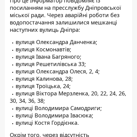
Про це Інформатор повідомляє із
посиланням на
пресслужбу Дніпровської
міської ради
. Через аварійні роботи без
водопостачання залишилися мешканці
наступних вулиць Дніпра:
вулиця Олександра Данченка;
вулиця Космонавтів;
вулиця Івана Багряного;
вулиця Решетилівська 33;
вулиця Олександра Олеся, 2, 4;
вулиця Калинова, 28;
вулиця Троїцька, 24;
вулиця Віктора Мерзленка, 20, 22, 24, 26,
30, 34, 36, 38;
вулиці Володимира Самодриги;
вулиці Володимира Івасюка;
вулиці Костя Гордієнка.
Окрім того, через відсутність