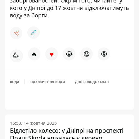
заборгованостей. Окрім того, читайте, у
кого у Дніпрі
до 17 жовтня відключатимуть
воду за борги
.
♥
🔥
😭
😆
😡
👍
ВОДА
ВІДКЛЮЧЕННЯ ВОДИ
ДНІПРОВОДОКАНАЛ
16:53, 14 жовтня 2025
Відлетіло колесо: у Дніпрі на проспекті
Праці Skoda врізалась у дерево