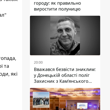
городу: як правильно
виростити полуницю
ал"
топада,
20:00
ї та
Вважався безвісти зниклим:
ди, які
у Донецькій області поліг
Захисник з Кам’янського
Антон Красовський