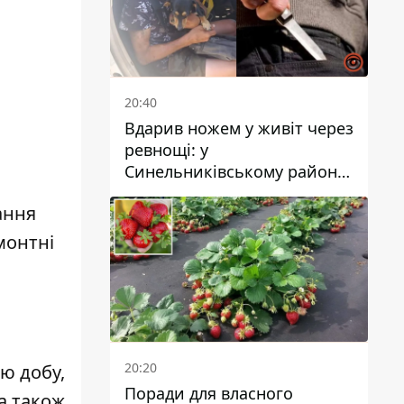
20:40
Вдарив ножем у живіт через
ревнощі: у
Синельниківському районі
затримали 49-річного
ання
чоловіка за вбивство
монтні
20:20
ю добу,
Поради для власного
а також