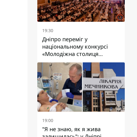
19:30
Дніпро переміг у
національному конкурсі
«Молодіжна столиця
України – 2026»
19:00
"Я не знаю, як я жива
залишилась": у Дніпрі