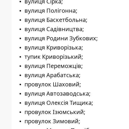
вулиця Сірка;
вулиця Полігонна;
вулиця Баскетбольна;
вулиця Садівництва;
вулиця Родини Зубкових;
вулиця Криворізька;
тупик Криворізький;
вулиця Переможців;
вулиця Арабатська;
провулок Шаховий;
вулиця Автозаводська;
вулиця Олексія Тищика;
провулок Ізюмський;
провулок Зимовий;