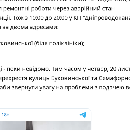
 ремонтні роботи через аварійний стан
ції. Тож з 10:00 до 20:00 у КП "Дніпроводокан
и за двома адресами:
овинської (біля поліклініки);
 - поки невідомо. Тим часом у четвер, 20 лис
ерехрестя вулиць Буковинської та Семафорно
аби звернути увагу на проблеми з подачею во