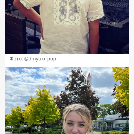
Фото: @dmytro_pop