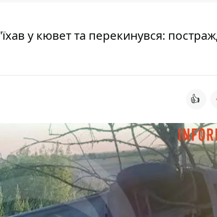
'їхав у кювет та перекинувся: постраж
👍