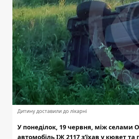
Дитину доставили до лікарні
У понеділок, 19 червня, між селами 
автомобіль ІЖ 2117
з’їхав у кювет та