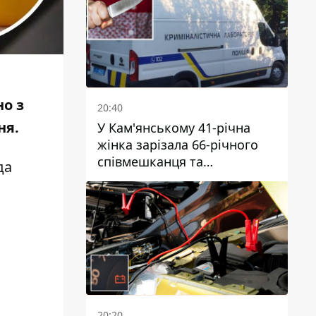
ано
з
20:40
ня.
У Кам'янському 41-річна
жінка зарізала 66-річного
співмешканця та
да
намагалась обманути
поліцейських
20:20