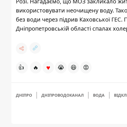
Розі
. Нагадаємо, що МОЗ закликало жит
використовувати неочищену воду
. Та
без води
через підрив Каховської ГЕС. 
Дніпропетровській області
спалах холе
♥
👍
🔥
😭
😆
😡
ДНІПРО
ДНІПРОВОДОКАНАЛ
ВОДА
ВІДК