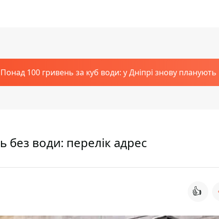
Понад 100 гривень за куб води: у Дніпрі знову планують
 без води: перелік адрес
👍