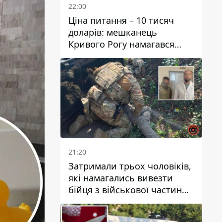
22:00
Ціна питання – 10 тисяч
доларів: мешканець
Кривого Рогу намагався
переправити чоловіка до
Словаччини
21:20
Затримали трьох чоловіків,
які намагались вивезти
бійця з військової частини
до Дніпра за 7 тисяч
доларів: серед них був лікар