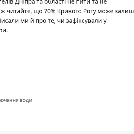
елів Дніпра та області
не пити та не
кож читайте, що
70% Кривого Рогу може зали
Писали ми й про те, чи зафіксували у
ри.
ЛЮЧЕННЯ ВОДИ