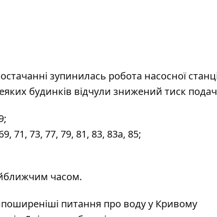
постачанні зупинилась робота насосної станці
еяких будинків відчули знижений тиск подач
9;
 71, 73, 77, 79, 81, 83, 83а, 85;
айближчим часом.
айпоширеніші питання
про воду у Кривому