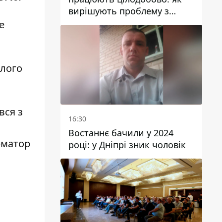
вирішують проблему з
водою у Марганецькій
е
громаді
ілого
вся з
16:30
Востаннє бачили у 2024
рматор
році: у Дніпрі зник чоловік