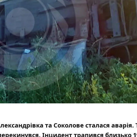
Олександрівка та Соколове сталася аварія.
 перекинувся
. Інцидент трапився близько 1