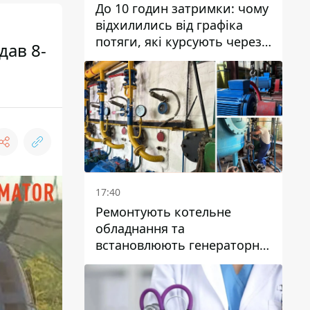
До 10 годин затримки: чому
відхилились від графіка
потяги, які курсують через
дав 8-
Дніпро та область
17:40
Ремонтують котельне
обладнання та
встановлюють генераторні
установки: як у Дніпрі
готуються до
опалювального сезону