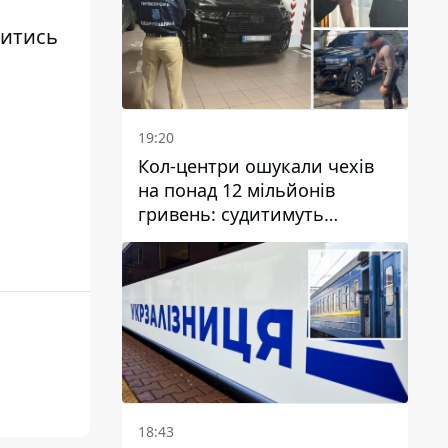
шитись
19:20
Кол-центри ошукали чехів
на понад 12 мільйонів
гривень: судитимуть
дніпрянина, який
організував
транснаціональну злочинну
організацію
18:43