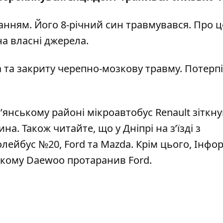
анням. Його 8-річний син травмувався. Про ц
а власні джерела.
 та закриту черепно-мозкову травму. Потерп
янському районі мікроавтобус Renault зіткну
ина. Також читайте, що у Дніпрі
на з’їзді з
лейбус №20, Ford та Mazda
. Крім цього, Інфо
кому Daewoo протаранив Ford
.