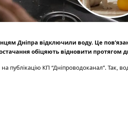
анцям Дніпра відключили воду. Це пов’яз
постачання обіцяють відновити протягом д
на публікацію КП “Дніпроводоканал”
. Так, во