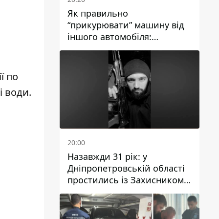
Як правильно
“прикурювати” машину від
іншого автомобіля:
інструкція для водіїв
ї по
і води.
20:00
Назавжди 31 рік: у
Дніпропетровській області
простились із Захисником
Олександром Рєпіним