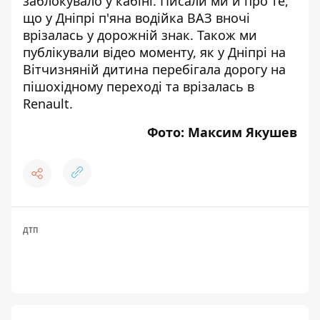
заблокувало у кабіні
. Писали ми й про те,
що
у Дніпрі
п'яна водійка ВАЗ вночі
врізалась
у дорожній знак. Також ми
публікували відео моменту, як у Дніпрі на
Вітчизняній
дитина перебігала дорогу на
пішохідному переході
та врізалась в
Renault.
Фото: Максим Якушев
ДТП