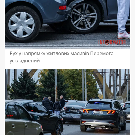
Рух у напрямку житлових масивів Перемога
ускладнений