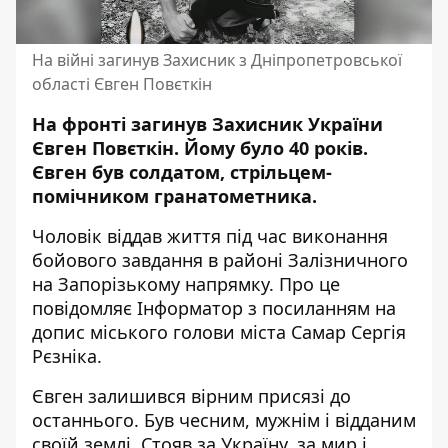
На війні загинув Захисник з Дніпропетровської
області Євген Повєткін
На фронті загинув Захисник України
Євген Повєткін. Йому було 40 років.
Євген був солдатом, стрільцем-
помічником гранатометника.
Чоловік віддав життя під час виконання
бойового завдання в районі Залізничного
на Запорізькому напрямку. Про це
повідомляє Інформатор з посиланням на
допис міського голови міста Самар Сергія
Рєзніка
.
Євген залишився вірним присязі до
останнього. Був чесним, мужнім і відданим
своїй землі. Стояв за Україну, за мир і