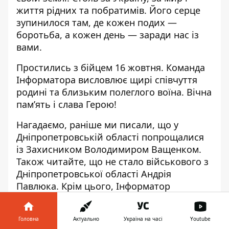
життя рідних та побратимів.
Його серце
зупинилося там, де кожен подих —
боротьба, а кожен день — заради нас із
вами.
Простились з бійцем 16 жовтня.
Команда
Інформатора висловлює щирі співчуття
родині та близьким полеглого воїна. Вічна
пам’ять і слава Герою!
Нагадаємо, раніше ми писали, що
у
Дніпропетровській області попрощалися
із Захисником Володимиром Ващенком
.
Також читайте, що
не стало військового з
Дніпропетровської області Андрія
Павлюка
. Крім цього, Інформатор
повідомляв, що
Володимир Зеленський
вручив орден «Золота Зірка» дружині
Головна
Актуально
Україна на часі
Youtube
загиблого Героя України Кирила Ульмана
.