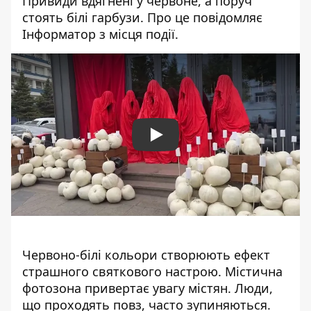
Привиди вдягнені у червоне, а поруч
стоять білі гарбузи. Про це повідомляє
Інформатор з місця події.
Play
Червоно-білі кольори створюють ефект
страшного святкового настрою. Містична
фотозона привертає увагу містян. Люди,
що проходять повз, часто зупиняються.