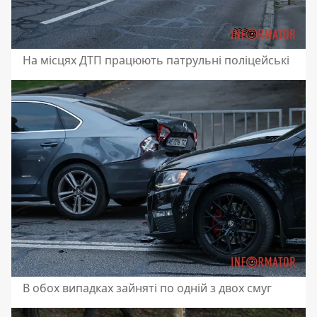
На місцях ДТП працюють патрульні поліцейські
В обох випадках зайняті по одній з двох смуг