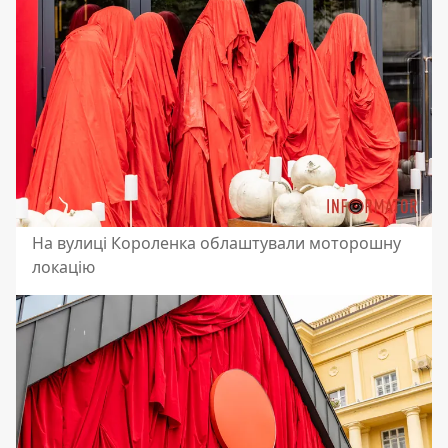
На вулиці Короленка облаштували моторошну
локацію