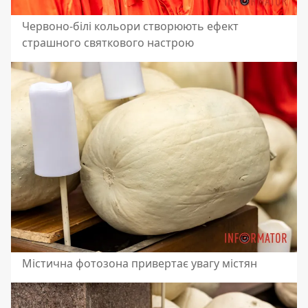
Червоно-білі кольори створюють ефект
страшного святкового настрою
Містична фотозона привертає увагу містян