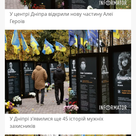
У центрі Дніпра відкрили нову частину Алеї
Героїв
У Дніпрі з’явилися ще 45 історій мужніх
захисників