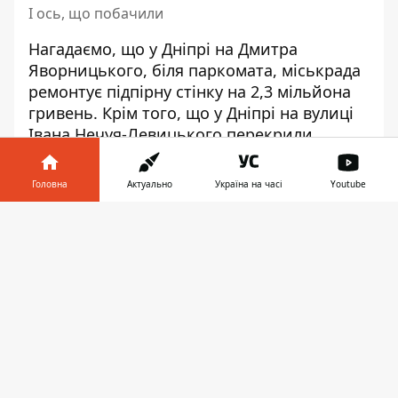
І ось, що побачили
Нагадаємо, що
у Дніпрі на Дмитра
Яворницького, біля паркомата,
міськрада
ремонтує підпірну стінку на 2,3 мільйона
гривень
.
Крім того, що у Дніпрі на вулиці
Івана Нечуя-Левицького
перекрили
дорогу для ремонту каналізації
. Писали
також, що у Дніпрі до Нового року хочуть
Головна
Актуально
Україна на часі
Youtube
відремонтувати дороги за 136 мільйонів
.
Інформатор у
Завантажити
Фото: Максим Якушев
телефоні
👉
♥
🔥
😭
😆
😡
👍