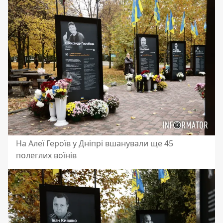
На Алеї Героїв у Дніпрі вшанували ще 45
полеглих воїнів