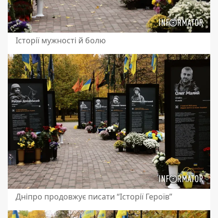
Історії мужності й болю
Дніпро продовжує писати “Історії Героїв”