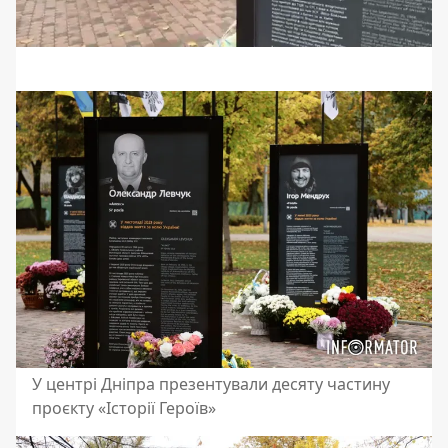
У центрі Дніпра презентували десяту частину
проєкту «Історії Героїв»