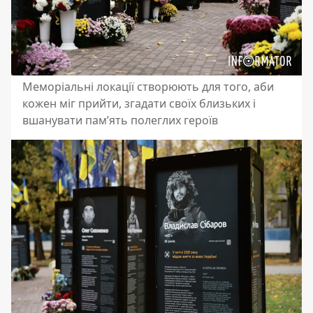
Меморіальні локації створюють для того, аби
кожен міг прийти, згадати своїх близьких і
вшанувати пам’ять полеглих героїв