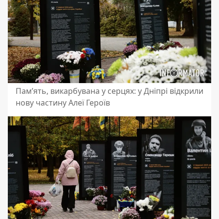
Пам’ять, викарбувана у серцях: у Дніпрі відкрили
нову частину Алеї Героїв