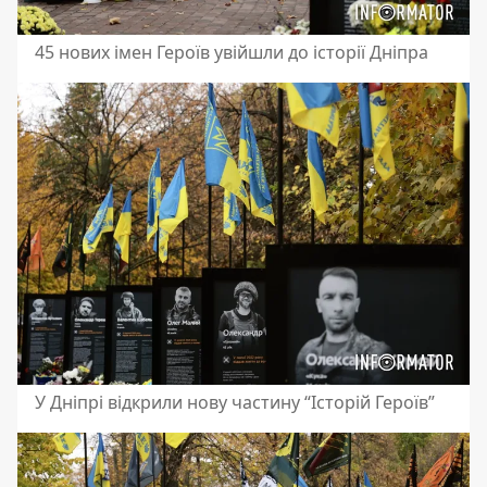
45 нових імен Героїв увійшли до історії Дніпра
У Дніпрі відкрили нову частину “Історій Героїв”