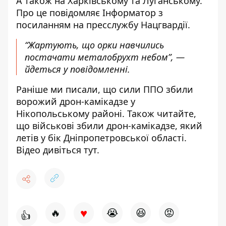
А також на Харківському та Луганському.
Про це повідомляє Інформатор з
посиланням на пресслужбу Нацгвардії.
“Жартують, що орки навчились
постачати металобрухт небом”, —
йдеться у повідомленні.
Раніше ми писали, що
сили ППО збили
ворожий дрон-камікадзе у
Нікопольському районі
. Також читайте,
щ
о військові збили дрон-камікадзе, який
летів у бік Дніпропетровської області.
Відео дивіться
тут
.
♥
🔥
😭
😆
😡
👍