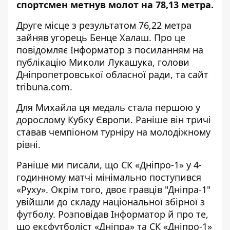
спортсмен метнув молот на 78,13 метра.
Друге місце з результатом 76,22 метра
зайняв угорець Бенце Халаш. Про це
повідомляє Інформатор з посиланням на
публікацію Миколи Лукашука
, голови
Дніпропетровської обласної ради, та сайт
tribuna.com
.
Для Михайла ця медаль стала першою у
дорослому Кубку Європи. Раніше він тричі
ставав чемпіоном турніру на молодіжному
рівні.
Раніше ми писали, що
С
К «Дніпро-1» у 4-
годинному матчі мінімально поступився
«Руху»
. Окрім того, двоє гравців "Дніпра-1"
увійшли до складу національної збірної з
футболу
. Розповідав Інформатор й про те,
що
ексфутболіст «Дніпра» та СК «Дніпро-1»