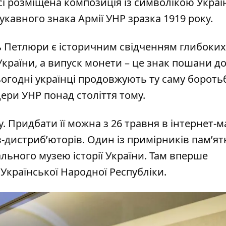
рсі розміщена композиція із символікою Украї
укавного знака Армії УНР зразка 1919 року.
ь Петлюри є історичним свідченням глибоких
країни, а випуск монети – це знак пошани д
ьогодні українці продовжують ту саму бороть
дери УНР понад століття тому.
у. Придбати її можна з 26 травня в інтернет-м
в-дистриб’юторів. Один із примірників пам’ят
льного музею історії України. Там вперше
Української Народної Республіки.