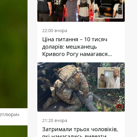
22:00 вчора
Ціна питання – 10 тисяч
доларів: мешканець
Кривого Рогу намагався
переправити чоловіка до
Словаччини
Петлюри»
21:20 вчора
Затримали трьох чоловіків,
які намагались вивезти