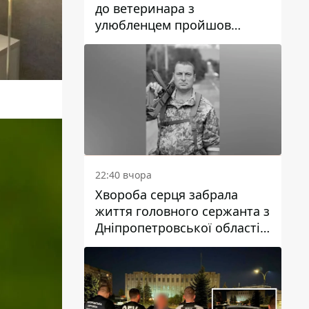
до ветеринара з
улюбленцем пройшов
спокійно: прості поради
22:40 вчора
Хвороба серця забрала
життя головного сержанта з
Дніпропетровської області
Юрія Свистуна