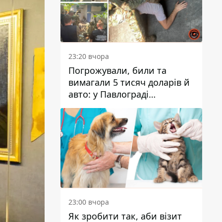
23:20 вчора
Погрожували, били та
вимагали 5 тисяч доларів й
авто: у Павлограді
затримали двох чоловіків
23:00 вчора
Як зробити так, аби візит