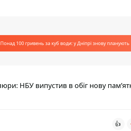
Понад 100 гривень за куб води: у Дніпрі знову планують
люри: НБУ випустив в обіг нову пам’ят
👍