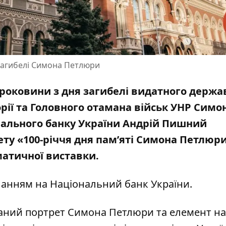
 загибелі Симона Петлюри
і роковини з дня загибелі видатного держа
орії та Головного отамана військ УНР Симо
онального банку України Андрій Пишний
ету «100-річчя дня пам’яті Симона Петлюр
матичної виставки.
иланням на
Національний банк України
.
ваний портрет Симона Петлюри та елемент 