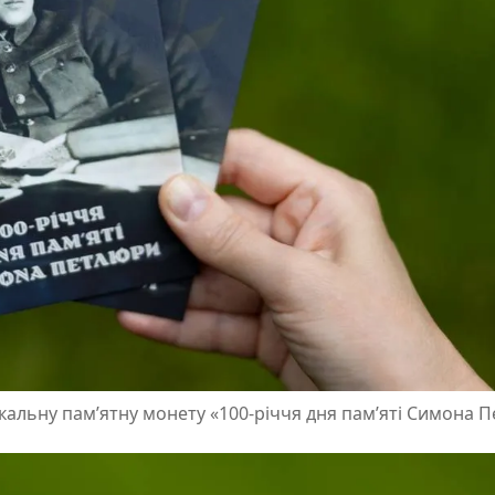
кальну пам’ятну монету «100-річчя дня пам’яті Симона 