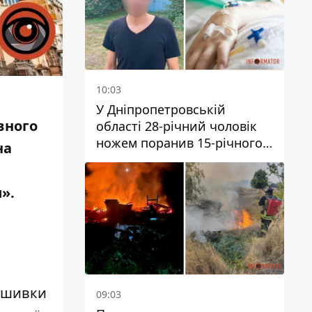
10:03
У Дніпропетровській
вного
області 28-річний чоловік
ножем поранив 15-річного
на
хлопця
и»
.
нашивки
09:03