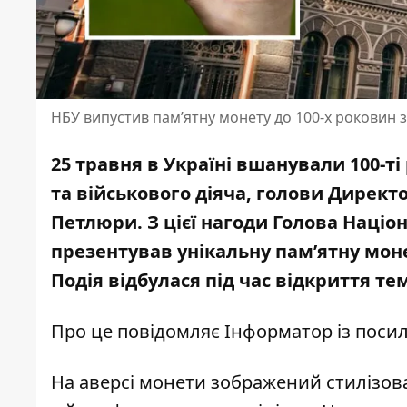
НБУ випустив пам’ятну монету до 100-х роковин
25 травня в Україні вшанували 100-т
та військового діяча, голови Директ
Петлюри. З цієї нагоди Голова Наці
презентував
унікальну пам’ятну мон
Подія відбулася під час відкриття те
Про це повідомляє Інформатор із пос
На аверсі монети зображений стилізо