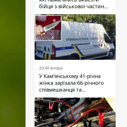
бійця з військової частини
до Дніпра за 7 тисяч
доларів: серед них був лікар
20:40 вчора
У Кам'янському 41-річна
жінка зарізала 66-річного
співмешканця та
намагалась обманути
поліцейських