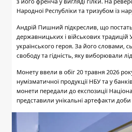
з його френча у вигляді гілки. На реве
Народної Республіки та тризубом із нар
Андрій Пишний підкреслив, що постат
державницьких і військових традицій У
українського героя. За його словами, с
свободу та гідність, яку виборювали лі
Монету ввели в обіг 20 травня 2026 рок
нумізматичної продукції НБУ та у банкі
монети передали до експозиції Націона
представили унікальні артефакти доби 