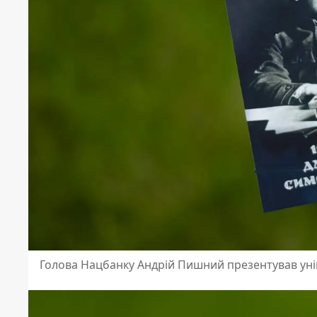
Голова Нацбанку Андрій Пишний презентував уні