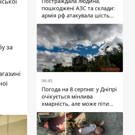
Постраждала людина,
нської
пошкоджені АЗС та склади:
армія рф атакувала шість
районів Дніпропетровської
області
о
бу за
агазині
06:45
ної
Погода на 8 серпня: у Дніпрі
очікується мінлива
хмарність, але може піти
дощ