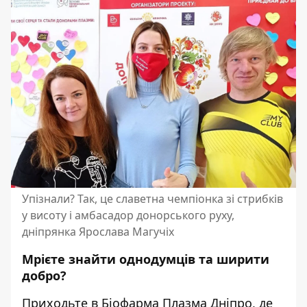
Упізнали? Так, це славетна чемпіонка зі стрибків
у висоту і амбасадор донорського руху,
дніпрянка Ярослава Магучіх
Мрієте знайти однодумців та ширити
добро?
Приходьте в
Біофарма Плазма Дніпро
, де