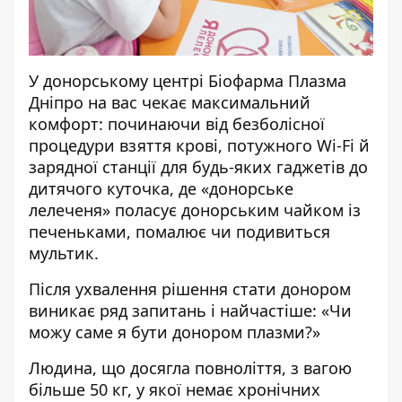
У донорському центрі
Біофарма Плазма
Дніпро
на вас чекає максимальний
комфорт: починаючи від безболісної
процедури взяття крові, потужного Wi-Fi й
зарядної станції для будь-яких гаджетів до
дитячого куточка, де «донорське
лелеченя» поласує донорським чайком із
печеньками, помалює чи подивиться
мультик.
Після ухвалення рішення стати донором
виникає ряд запитань і найчастіше: «Чи
можу саме я бути донором плазми?»
Людина, що досягла повноліття, з вагою
більше 50 кг, у якої немає хронічних