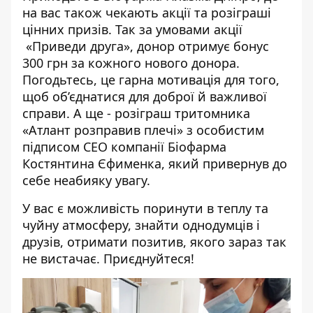
на вас також чекають акції та розіграші
цінних призів. Так за умовами акції
«Приведи друга»
, донор отримує бонус
300 грн за кожного нового донора.
Погодьтесь, це гарна мотивація для того,
щоб об’єднатися для доброї й важливої
справи. А ще - розіграш тритомника
«Атлант розправив плечі» з особистим
підписом СЕО компанії Біофарма
Костянтина Єфименка, який привернув до
себе неабияку увагу.
У вас є можливість поринути в теплу та
чуйну атмосферу, знайти однодумців і
друзів, отримати позитив, якого зараз так
не вистачає. Приєднуйтеся!