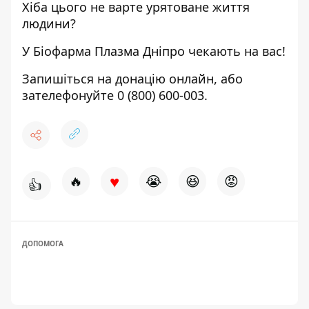
Хіба цього не варте урятоване життя
людини?
У Біофарма Плазма Дніпро чекають на вас!
Запишіться
на донацію онлайн,
або
зателефонуйте
0 (800) 600-003
.
♥
🔥
😭
😆
😡
👍
ДОПОМОГА