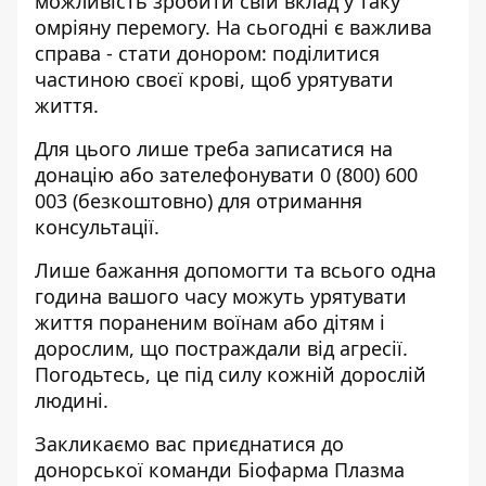
можливість зробити свій вклад у таку
омріяну перемогу. На сьогодні є важлива
справа - стати донором: поділитися
частиною своєї крові, щоб урятувати
життя.
Для цього лише треба записатися
на
донацію
або зателефонувати
0 (800) 600
003
(безкоштовно) для отримання
консультації.
Лише бажання допомогти та всього одна
година вашого часу можуть урятувати
життя пораненим воїнам або дітям і
дорослим, що постраждали від агресії.
Погодьтесь, це під силу кожній дорослій
людині.
Закликаємо вас приєднатися до
донорської команди
Біофарма Плазма