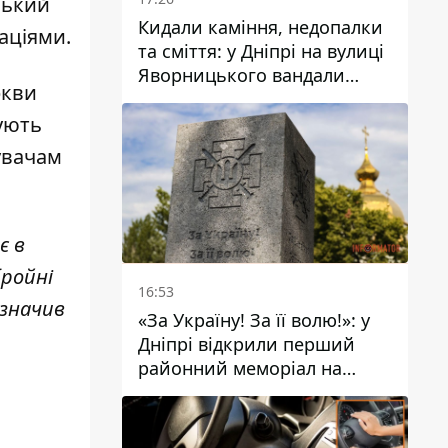
ський
Кидали каміння, недопалки
аціями.
та сміття: у Дніпрі на вулиці
Яворницького вандали
ркви
пошкодили питні фонтани
ують
дувачам
є в
бройні
16:53
азначив
«За Україну! За її волю!»: у
Дніпрі відкрили перший
районний меморіал на
честь полеглих Захисників