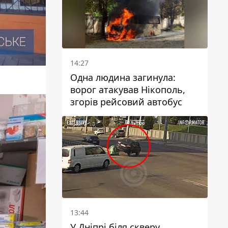
14:27
Одна людина загинула:
ворог атакував Нікополь,
згорів рейсовий автобус
13:44
У Дніпрі біля скверу