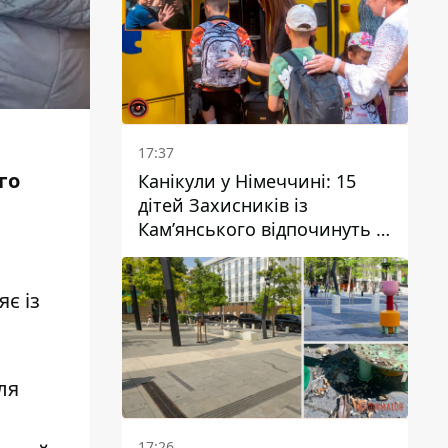
17:37
го
Канікули у Німеччині: 15
дітей Захисників із
Кам’янського відпочинуть у
Вупперталі
є із
ля
17:26