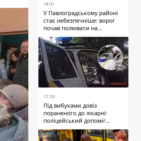
18:31
У Павлоградському районі
стає небезпечніше: ворог
почав полювати на
цивільний та військовий
транспорти
17:53
Під вибухами довіз
пораненого до лікарні:
поліцейський допоміг
постраждалому після атаки
на Кам’янський район