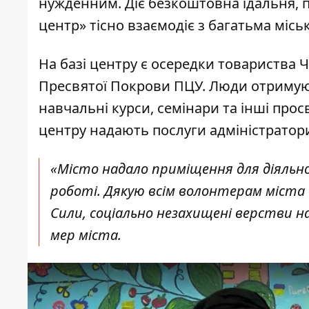
нужденним. Діє безкоштовна їдальня, 
центр» тісно взаємодіє з багатьма міс
На базі центру є осередки товариства 
Пресвятої Покрови ПЦУ. Люди отримуют
навчальні курси, семінари та інші прос
центру надають послуги адміністратор
«Місто надало приміщення для діяльнос
роботі. Дякую всім волонтерам міста й
Сили, соціально незахищені верстви 
мер міста.