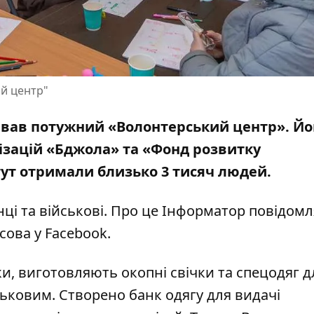
й центр"
ював потужний «Волонтерський центр». Йо
ізацій «Бджола» та «Фонд розвитку
тут отримали близько 3 тисяч людей.
ці та військові. Про це Інформатор повідомля
сова у Facebook
.
ки, виготовляють окопні свічки та спецодяг д
ьковим. Створено банк одягу для видачі