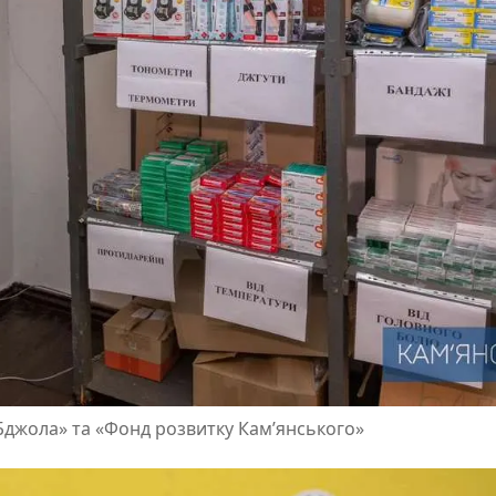
Бджола» та «Фонд розвитку Кам’янського»