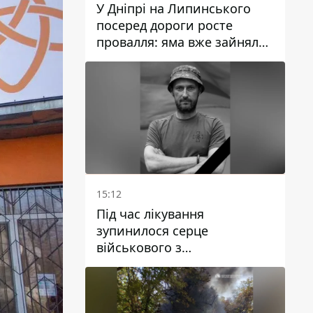
У Дніпрі на Липинського
посеред дороги росте
провалля: яма вже зайняла
смугу руху
15:12
Під час лікування
зупинилося серце
військового з
Дніпропетровської області
Ростислава Лупашка