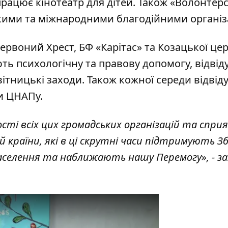
працює кінотеатр для дітей. Також «Волонтер
ькими та міжнародними благодійними організ
Червоний Хрест, БФ «Карітас» та Козацької це
ь психологічну та правову допомогу, відвід
вітницькі заходи. Також кожної середи відві
и ЦНАПу.
ті всіх цих громадських організацій та сприя
 країни, які в ці скрутні часи підтримують З
населення та наближають нашу Перемогу», - з