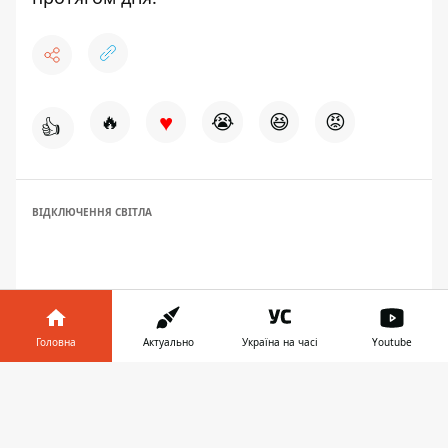
♥
🔥
😭
😆
😡
👍
ВІДКЛЮЧЕННЯ СВІТЛА
Головна
Актуально
Україна на часі
Youtube
Інформатор у
Завантажити
телефоні
👉
ЗАПРОПОНУВАТИ НОВИНУ