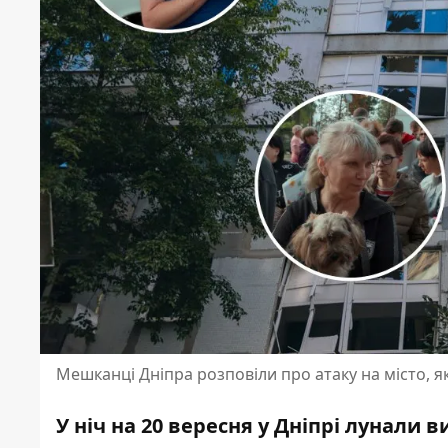
Мешканці Дніпра розповіли про атаку на місто, я
У ніч на 20 вересня у Дніпрі лунали 