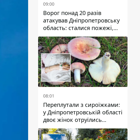
09:00
Ворог понад 20 разів
атакував Дніпропетровську
область: сталися пожежі,
постраждали будинки,
інфраструктура та авто
08:01
Переплутали з сироїжками:
у Дніпропетровській області
двоє жінок отруїлись
грибами