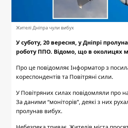
Жителі Дніпра чули вибух
У суботу, 20 вересня, у Дніпрі прол
роботу ППО. Відомо, що в околицях м
Про це повідомляє Інформатор з посил
кореспондентів та
Повітряні сили
.
У Повітряних силах повідомляли про на
За даними “моніторів”, деякі з них рух
пролунав вибух.
Небезпека триває. Жителів міста прося