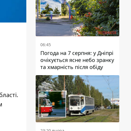
06:45
Погода на 7 серпня: у Дніпрі
очікується ясне небо зранку
та хмарність після обіду
ласті.
м
23:20 вчора