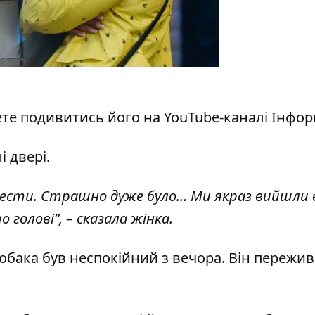
ете подивитись його на
YouTube-каналі Інфо
і двері.
овести. Страшно дуже було… Ми якраз вийшли 
 голові”, – сказала жінка.
собака був неспокійний з вечора. Він пережив