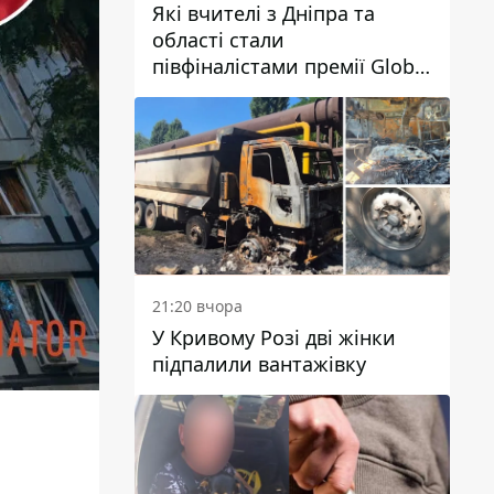
Які вчителі з Дніпра та
області стали
півфіналістами премії Global
Teacher Prize Ukraine 2026
21:20 вчора
У Кривому Розі дві жінки
підпалили вантажівку