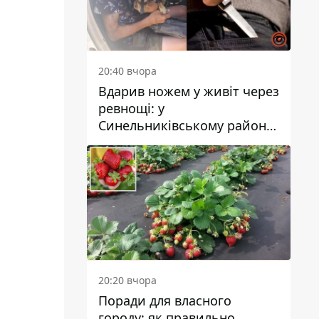
20:40 вчора
Вдарив ножем у живіт через
ревнощі: у
Синельниківському районі
затримали 49-річного
чоловіка за вбивство
20:20 вчора
Поради для власного
городу: як правильно