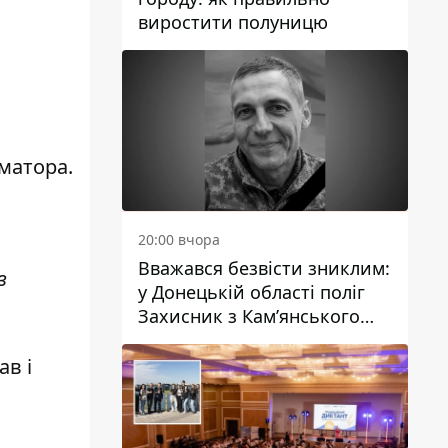
виростити полуницю
рматора
.
20:00 вчора
Вважався безвісти зниклим:
в
у Донецькій області поліг
Захисник з Кам’янського
Антон Красовський
ав і