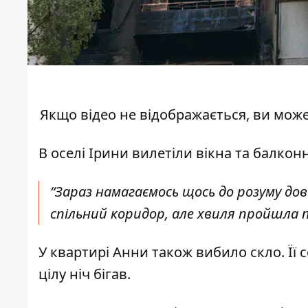
Якщо відео не відображається, ви мож
В оселі Ірини вилетіли вікна та балконн
“Зараз намагаємось щось до розуму д
спільний коридор, але хвиля пройшла по
У квартирі Анни також вибило скло. Її 
цілу ніч бігав.