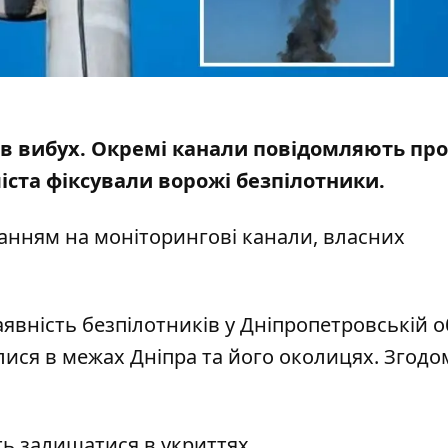
унав вибух. Окремі канали повідомляють про
іста фіксували ворожі безпілотники.
анням на моніторингові канали, власних
явність безпілотників у Дніпропетровській об
алися в межах Дніпра та його околицях. Згодо
ть залишатися в укриттях.