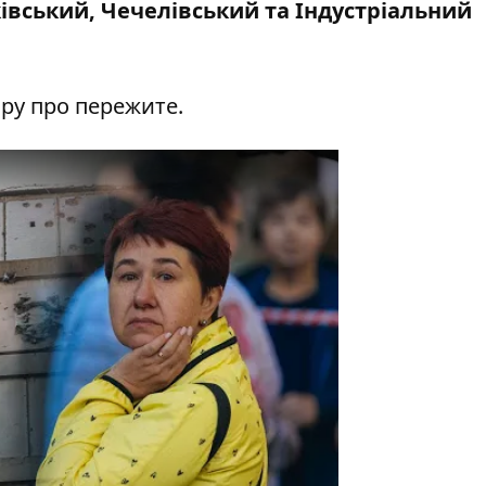
вський, Чечелівський та Індустріальний
ру про пережите.