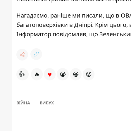
Нагадаємо, раніше ми писали, що
в ОВ
багатоповерхівки в Дніпрі
. Крім цього,
Інформатор повідомляв, що
Зеленськи
♥
👍
🔥
😭
😆
😡
ВІЙНА
ВИБУХ