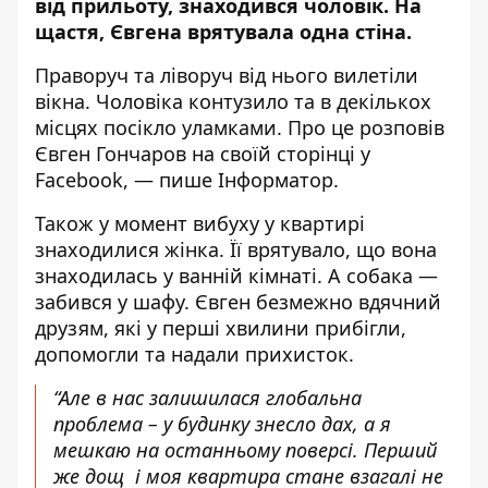
від прильоту, знаходився чоловік. На
щастя, Євгена врятувала одна стіна.
Праворуч та ліворуч від нього вилетіли
вікна. Чоловіка контузило та в декількох
місцях посікло уламками. Про це
розповів
Євген Гончаров на своїй сторінці у
Facebook, — пише Інформатор.
Також у момент вибуху у квартирі
знаходилися жінка. Її врятувало, що вона
знаходилась у ванній кімнаті. А собака —
забився у шафу. Євген безмежно вдячний
друзям, які у перші хвилини прибігли,
допомогли та надали прихисток.
“Але в нас залишилася глобальна
проблема – у будинку знесло дах, а я
мешкаю на останньому поверсі. Перший
же дощ і моя квартира стане взагалі не