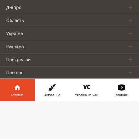
Дніпро
Область
Україна
Реклама
Пресрелізи
Про нас
Головна
Актуально
Україна на часі
Youtube
Інформатор у
Завантажити
телефоні
👉
Інформатор проекти
Інформатор Україна
Інформатор Київ
Інформатор Авто