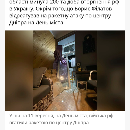
області минула 200-та доба вторгнення рф
в Україну
. Окрім того,що
Борис Філатов
відреагував на ракетну атаку по центру
Дніпра на День міста
.
У ніч на 11 вересня, на День міста, війська рф
вгатили ракетою по центру Дніпра