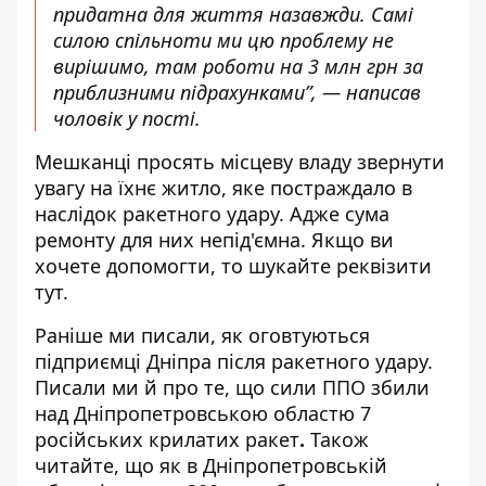
придатна для життя назавжди. Самі
силою спільноти ми цю проблему не
вирішимо, там роботи на 3 млн грн за
приблизними підрахунками”, — написав
чоловік у пості.
Мешканці просять місцеву владу звернути
увагу на їхнє житло, яке постраждало в
наслідок ракетного удару. Адже сума
ремонту для них непід'ємна. Якщо ви
хочете допомогти, то шукайте реквізити
тут
.
Раніше ми писали, як
оговтуються
підприємці Дніпра після ракетного удару
.
Писали ми й про те, що
сили ППО збили
над Дніпропетровською областю 7
російських крилатих ракет
.
Також
читайте, що
як в Дніпропетровській