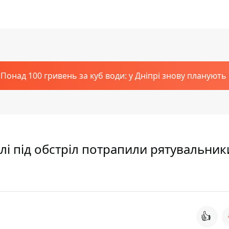
Понад 100 гривень за куб води: у Дніпрі знову планують
лі під обстріл потрапили рятувальники
👍