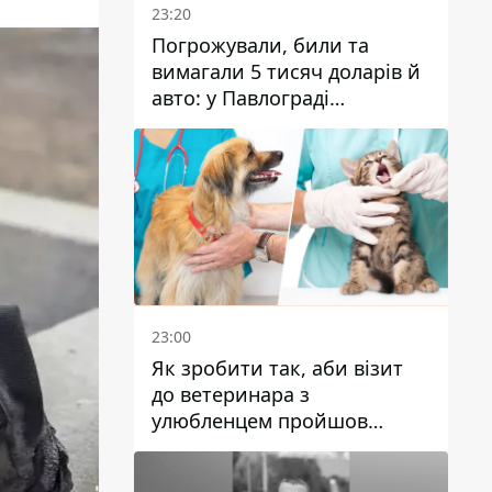
23:20
Погрожували, били та
вимагали 5 тисяч доларів й
авто: у Павлограді
затримали двох чоловіків
23:00
Як зробити так, аби візит
до ветеринара з
улюбленцем пройшов
спокійно: прості поради