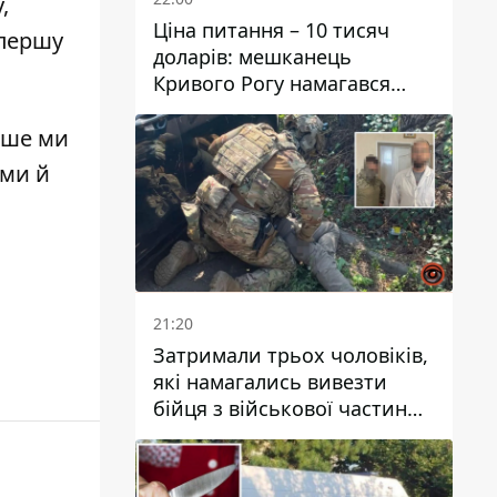
,
Ціна питання – 10 тисяч
 першу
доларів: мешканець
Кривого Рогу намагався
переправити чоловіка до
Словаччини
іше ми
 ми й
21:20
Затримали трьох чоловіків,
які намагались вивезти
бійця з військової частини
до Дніпра за 7 тисяч
доларів: серед них був лікар