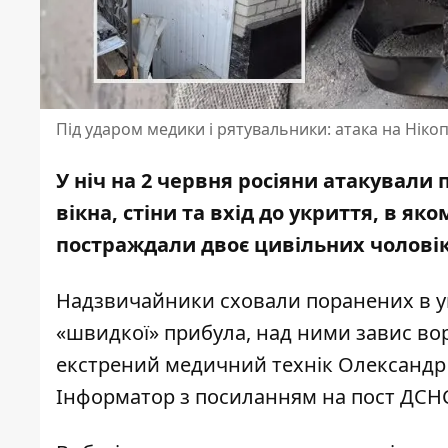
Під ударом медики і рятувальники: атака на Ніко
У ніч на 2 червня росіяни атакували
вікна, стіни та вхід до укриття, в я
постраждали двоє цивільних чоловік
Надзвичайники сховали поранених в ук
«швидкої» прибула, над ними завис вор
екстрений медичний технік Олександр 
Інформатор з посиланням на пост
ДСНС