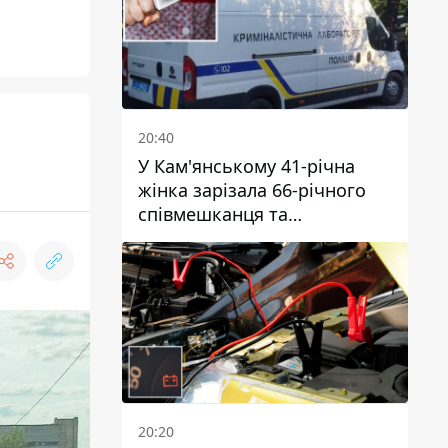
20:40
У Кам'янському 41-річна
жінка зарізала 66-річного
співмешканця та
намагалась обманути
поліцейських
20:20