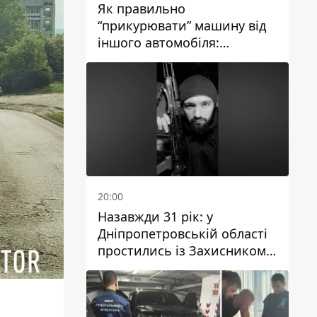
Як правильно
“прикурювати” машину від
іншого автомобіля:
інструкція для водіїв
20:00
Назавжди 31 рік: у
Дніпропетровській області
простились із Захисником
Олександром Рєпіним