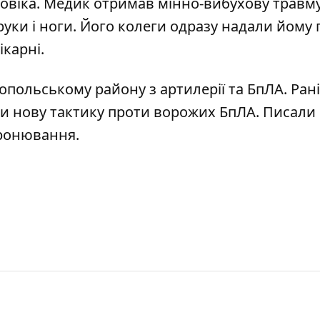
ловіка. Медик отримав мінно-вибухову травму
уки і ноги. Його колеги одразу надали йому
ікарні.
опольському району з артилерії та БпЛА
.
Ран
ти нову тактику проти ворожих БпЛА
. Писали
бронювання
.