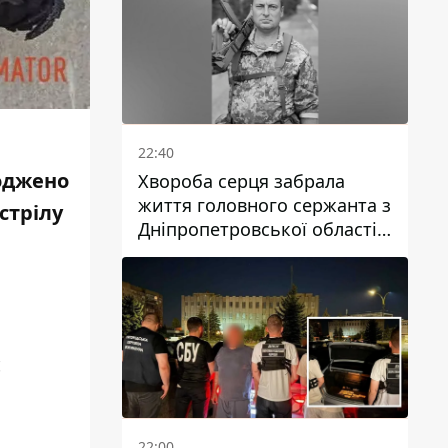
22:40
коджено
Хвороба серця забрала
життя головного сержанта з
стрілу
Дніпропетровської області
Юрія Свистуна
є
22:00