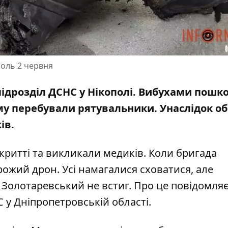
поль 2 червня
 підрозділ ДСНС у Нікополі. Вибухами пош
кому перебували рятувальники. Унаслідок об
ів.
ритті та викликали медиків. Коли бригада
ожий дрон. Усі намагалися сховатися, але
Золотаревський не встиг. Про це повідомля
 у Дніпропетровській області
.