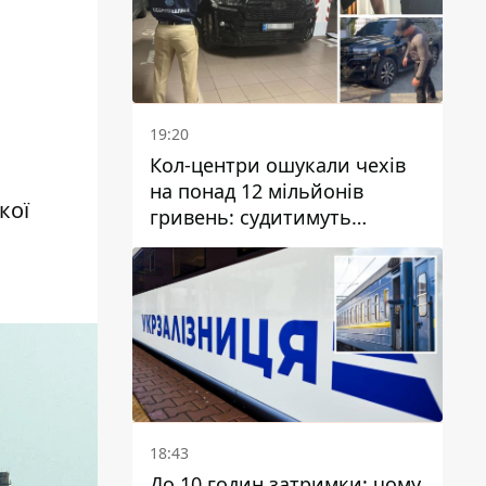
19:20
Кол-центри ошукали чехів
на понад 12 мільйонів
кої
гривень: судитимуть
дніпрянина, який
організував
транснаціональну злочинну
організацію
18:43
До 10 годин затримки: чому