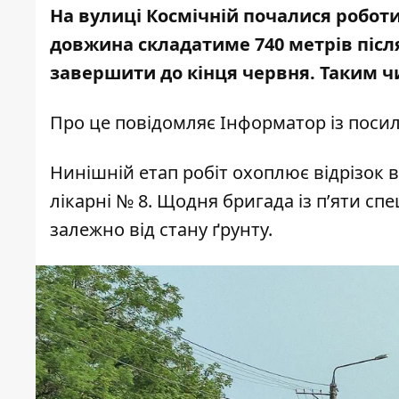
На вулиці Космічній почалися роботи
довжина складатиме 740 метрів післ
завершити до кінця червня. Таким ч
Про це повідомляє Інформатор із поси
Нинішній етап робіт охоплює відрізок 
лікарні № 8. Щодня бригада із п’яти спе
залежно від стану ґрунту.