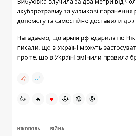
Вибухівка влучила за два метри від чо
акубаротравму та уламкові поранення р
допомогу та самостійно доставили до л
Нагадаємо, що
армія рф вдарила по
Нік
писали, що
в Україні можуть застосува
про те, що
в Україні змінили правила 
♥
👍
🔥
😭
😆
😡
НІКОПОЛЬ
ВІЙНА