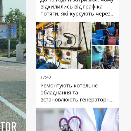
відхилились від графіка
потяги, які курсують через
Дніпро та область
17:40
Ремонтують котельне
обладнання та
встановлюють генераторні
установки: як у Дніпрі
готуються до
опалювального сезону