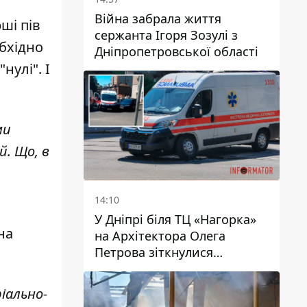
Війна забрала життя
ші пів
сержанта Ігоря Зозулі з
обхідно
Дніпропетровської області
нулі". І
ми
й. Що, в
14:10
У Дніпрі біля ТЦ «Нагорка»
на
на Архітектора Олега
Петрова зіткнулися
«швидка» та Toyota: трамваї
№5 затримуються
іально-