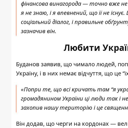
фінансова винагорода — точно вже не 
я не знаю, і я впевнений, що її не існ
соціальний діалог, і правильне обґру
зазначив він.
Любити Украї
Буданов заявив, що чимало людей, поп
Україну, і в них немає відчуття, що це “ї
«Попри те, що всі кричать там “я україн
громадянином України ці люди так і не
захопив нашу територію і це священни
Він додав, що черги на кордонах — велич