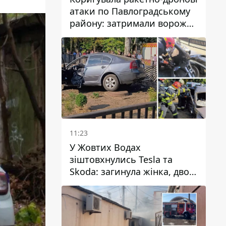
атаки по Павлоградському
району: затримали ворожу
агентку
11:23
У Жовтих Водах
зіштовхнулись Tesla та
Skoda: загинула жінка, двоє
людей постраждали