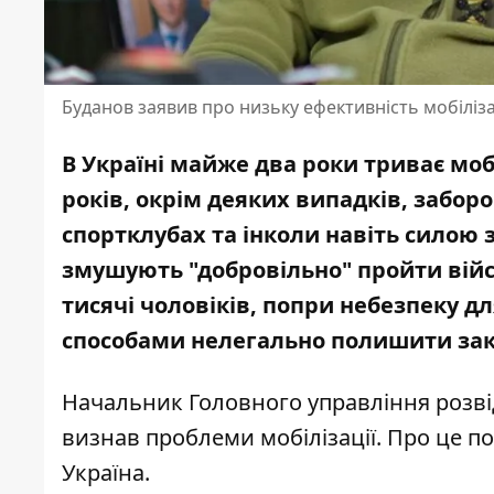
Буданов заявив про низьку ефективність мобіліза
В Україні майже два роки триває мобі
років, окрім деяких випадків, забо
спортклубах
та інколи навіть
силою 
змушують
"добровільно" пройти вій
тисячі чоловіків, попри небезпеку д
способами нелегально полишити зак
Начальник Головного управління розві
визнав проблеми мобілізації. Про це п
Україна
.