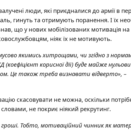
залучені люди, які приєдналися до армії в пер
жаль, гинуть та отримують поранення. І їх не
нав, що у нових мобілізованих мотивація на "
ськовослужбовцям, ніяк їх не мотивують.
мусово якимись хитрощами, чи згідно з норма
Д (коефіцієнт корисної дії) буде майже нульови
сом. Це також треба визнавати відверто», –
зацію скасовувати не можна, оскільки потріб
о словами, не покриє ніякий рекрутинг.
 гроші. Тобто, мотиваційний чинник як матер