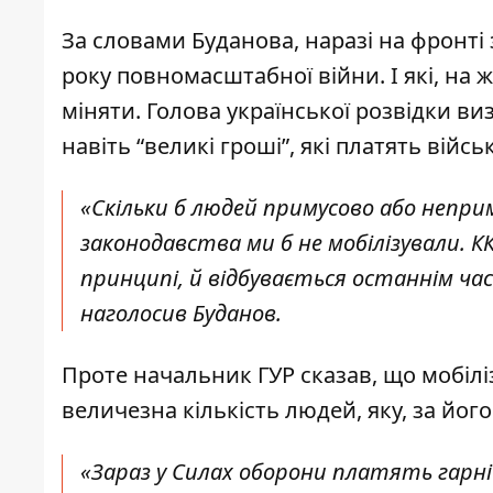
За словами Буданова, наразі на фронті 
року повномасштабної війни. І які, на 
міняти. Голова української розвідки виз
навіть “великі гроші”, які платять вій
«Скільки б людей примусово або непри
законодавства ми б не мобілізували. КК
принципі, й відбувається останнім ча
наголосив Буданов.
Проте начальник ГУР сказав, що мобілі
величезна кількість людей, яку, за йог
«Зараз у Силах оборони платять гарні