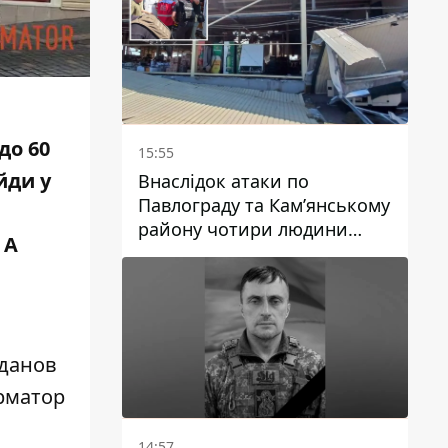
до 60
15:55
йди у
Внаслідок атаки по
Павлограду та Кам’янському
району чотири людини
.
А
загинули, семеро зазнали
поранень
уданов
рматор
14:57