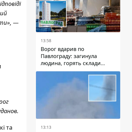
дповіді
ний
ити», —
13:58
Ворог вдарив по
Павлограду: загинула
людина, горять склади
и
логістичних компаній та
магазину
рог
уданов.
кі та
13:13