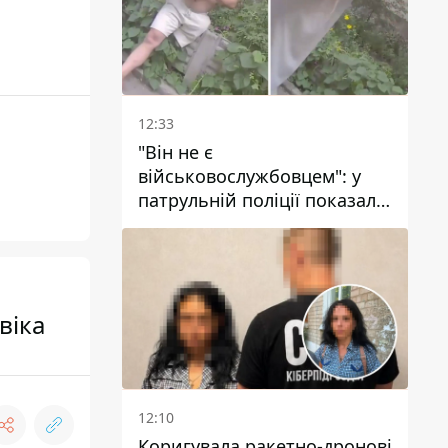
12:33
"Він не є
військовослужбовцем": у
патрульній поліції показали
відео конфлікту з чоловіком
без ноги на проспекті Поля
у Дніпрі
віка
12:10
Коригувала ракетно-дронові