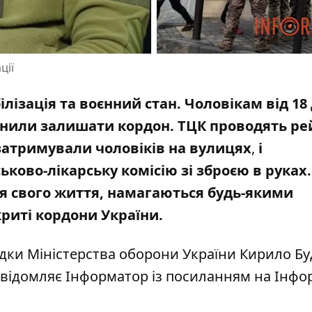
ції
лізація та воєнний стан. Чоловікам від 18 
ронили залишати кордон.
ТЦК проводять ре
затримували чоловіків на вулицях
,
і
ськово-лікарську комісію
зі зброєю в руках
ля свого життя, намагаються будь-якими
риті кордони України.
дки Міністерства оборони України Кирило Б
овідомляє Інформатор із
посиланням на Інфо