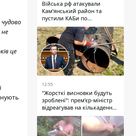
Війська рф атакували
Кам'янський район та
пустили КАБи по
 чудово
Павлограду: постраждав
 не
чоловік, в небо здіймається
стовп диму
ків це
12:55
ї
"Жорсткі висновки будуть
анують
зроблені": прем'єр-міністр
відреагував на кількаденну
відсутність води у Марганці