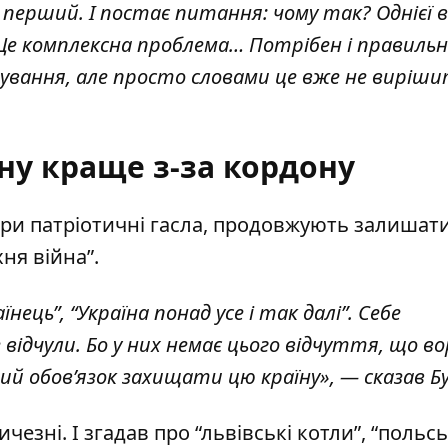
перший. І постає питання: чому так? Однієї ві
ує. Це комплексна проблема… Потрібен і правиль
нтування, але просто словами це вже не виріш
ну краще з-за кордону
ри патріотичні гасла, продовжують залишат
хня війна”.
ець”, “Україна понад усе і так далі”. Себе
 відчули. Бо у них немає цього відчуття, що во
й обов’язок захищати цю країну», — сказав Б
езні. І згадав про “львівські котли”, “польсь