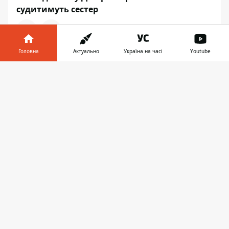
судитимуть сестер
Головна
Актуально
Україна на часі
Youtube
20:41, 23 липня
Інформатор у
Обіцяв “захист” від мобілізаційних груп: 27-
Завантажити
телефоні
👉
річний дніпрянин допомагав "ухилянтам"
втекти до Румунії
УКРАЇНА