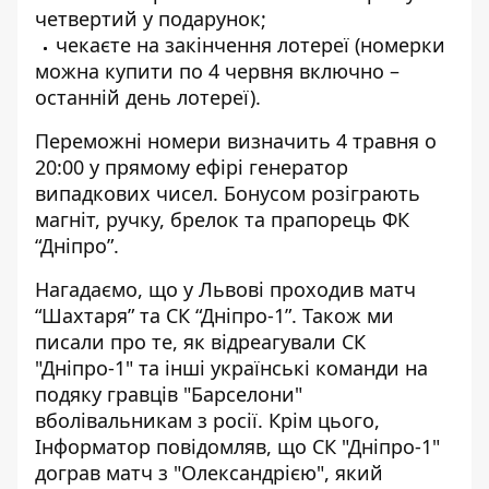
четвертий у подарунок;
чекаєте на закінчення лотереї (номерки
можна купити по 4 червня включно –
останній день лотереї).
Переможні номери визначить 4 травня о
20:00 у прямому ефірі генератор
випадкових чисел. Бонусом розіграють
магніт, ручку, брелок та прапорець ФК
“Дніпро”.
Нагадаємо, що у Львові
проходив матч
“Шахтаря” та СК “Дніпро-1”
. Також ми
писали про те, як відреагували СК
"Дніпро-1" та інші українські команди на
подяку гравців "Барселони"
вболівальникам з росії
. Крім цього,
Інформатор повідомляв, що
СК "Дніпро-1"
дограв матч з "Олександрією"
, який