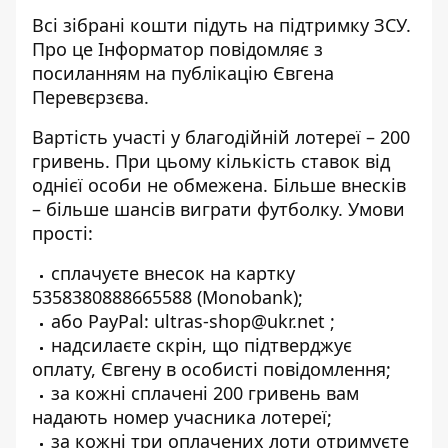
Всі зібрані кошти підуть на підтримку ЗСУ.
Про це Інформатор повідомляє з
посиланням на публікацію Євгена
Перевєрзєва
.
Вартість участі у благодійній лотереї – 200
гривень. При цьому кількість ставок від
однієї особи не обмежена. Більше внесків
– більше шансів виграти футболку. Умови
прості:
сплачуєте внесок на картку
5358380888665588 (Monobank);
або PayPal: ultras-shop@ukr.net ;
надсилаєте скрін, що підтверджує
оплату, Євгену в особисті повідомлення;
за кожні сплачені 200 гривень вам
надають номер учасника лотереї;
за кожні три оплачених лоти отримуєте