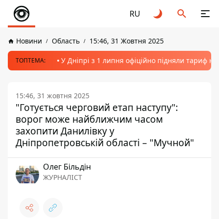
RU
Новини
Область
15:46, 31 Жовтня 2025
У Дніпрі з 1 липня офіційно підняли тариф на
ТОПТЕМА:
15:46, 31 жовтня 2025
"Готується черговий етап наступу":
ворог може найближчим часом
захопити Данилівку у
Дніпропетровській області – "Мучной"
Олег Більдін
ЖУРНАЛІСТ