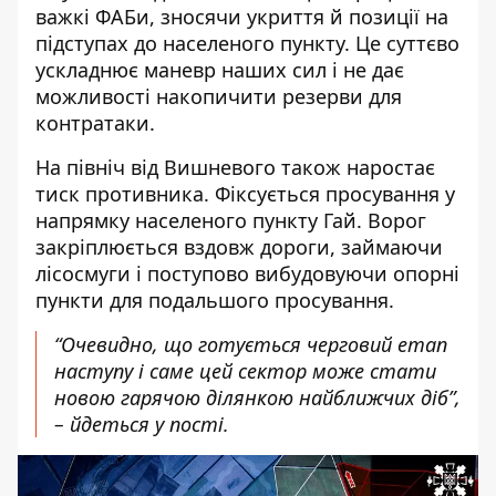
важкі ФАБи, зносячи укриття й позиції на
підступах до населеного пункту. Це суттєво
ускладнює маневр наших сил і не дає
можливості накопичити резерви для
контратаки.
На північ від Вишневого також наростає
тиск противника. Фіксується просування у
напрямку населеного пункту Гай. Ворог
закріплюється вздовж дороги, займаючи
лісосмуги і поступово вибудовуючи опорні
пункти для подальшого просування.
“Очевидно, що готується черговий етап
наступу і саме цей сектор може стати
новою гарячою ділянкою найближчих діб”,
– йдеться у пості.