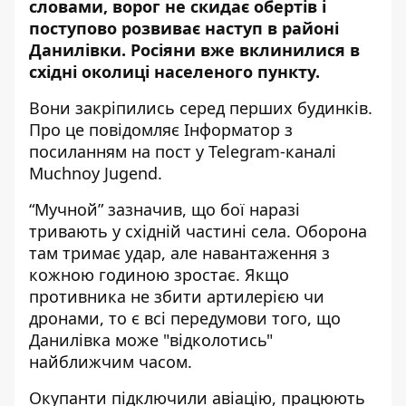
словами, ворог не скидає обертів і
поступово розвиває наступ в районі
Данилівки. Росіяни вже вклинилися в
східні околиці населеного пункту.
Вони закріпились серед перших будинків.
Про це повідомляє Інформатор з
посиланням на
пост у Telegram-каналі
Muchnoy Jugend
.
“Мучной” зазначив, що бої наразі
тривають у східній частині села. Оборона
там тримає удар, але навантаження з
кожною годиною зростає. Якщо
противника не збити артилерією чи
дронами, то є всі передумови того, що
Данилівка може "відколотись"
найближчим часом.
Окупанти підключили авіацію, працюють