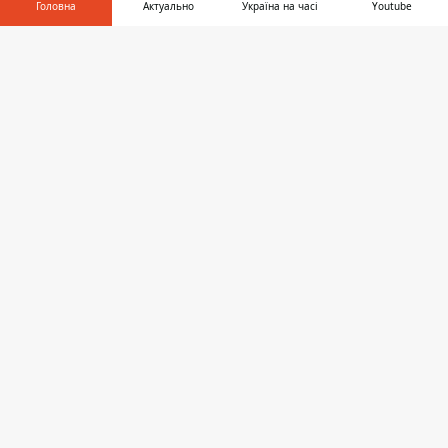
Головна
Актуально
Україна на часі
Youtube
Інформатор у
Завантажити
телефоні
👉
Займання ліквідовують