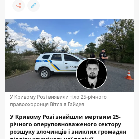
У Кривому Розі виявили тіло 25-річного
правоохоронця Вітлаія Гайдея
У Кривому Розі знайшли мертвим
25-
річного оперуповноваженого сектору
розшуку злочинців і зниклих громадян