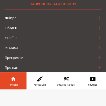
ЗАПРОПОНУВАТИ НОВИНУ
Дніпро
Область
Україна
Реклама
Пресрелізи
Про нас
Головна
Актуально
Україна на часі
Youtube
Інформатор у
Завантажити
телефоні
👉
Інформатор проекти